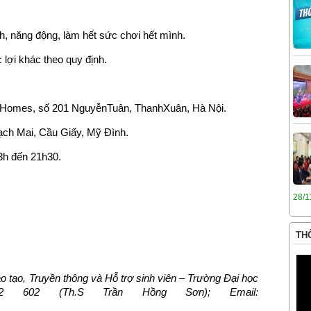
h, năng động, làm hết sức chơi hết mình.
ợi khác theo quy định.
DI Homes, số 201 NguyễnTuân, ThanhXuân, Hà Nội.
ạch Mai, Cầu Giấy, Mỹ Đình.
3h đến 21h30.
28/1
THÔ
ào tạo, Truyền thông và Hỗ trợ sinh viên – Trường Đại học
2 602 (Th.S Trần Hồng Sơn); Email: