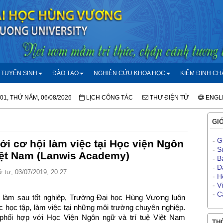
TUYỂN SINH
ĐÀO TẠO
NGHIÊN CỨU KHOA HỌC
KIỂM ĐỊNH C
:01, THỨ NĂM, 06/08/2026
LỊCH CÔNG TÁC
THƯ ĐIỆN TỬ
ENGL
GIỚ
-
G
i cơ hội làm việc tại Học viện Ngôn
-
S
Việt Nam (Lanwis Academy)
-
B
-
Đ
 tư, 03/07/2019, 20:27
-
H
-
V
-
C
c làm sau tốt nghiệp, Trường Đại học Hùng Vương luôn
 học tập, làm việc tại những môi trường chuyên nghiệp.
hối hợp với Học Viện Ngôn ngữ và trí tuệ Việt Nam
THÔ