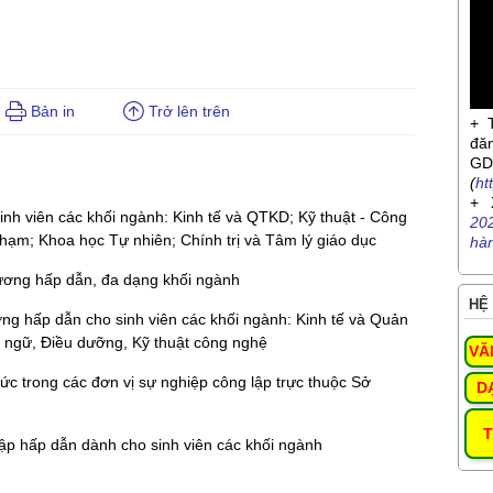
Bản in
Trở lên trên
+ 
đă
G
(
ht
+ 
inh viên các khối ngành: Kinh tế và QTKD; Kỹ thuật - Công
20
hạm; Khoa học Tự nhiên; Chính trị và Tâm lý giáo dục
hà
 lương hấp dẫn, đa dạng khối ngành
HỆ 
ương hấp dẫn cho sinh viên các khối ngành: Kinh tế và Quản
 ngữ, Điều dưỡng, Kỹ thuật công nghệ
VĂ
c trong các đơn vị sự nghiệp công lập trực thuộc Sở
D
T
nhập hấp dẫn dành cho sinh viên các khối ngành