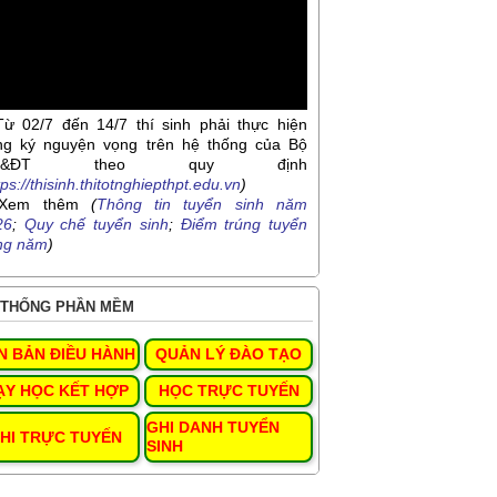
Từ 02/7 đến 14/7 thí sinh phải thực hiện
ng ký nguyện vọng trên hệ thống của Bộ
D&ĐT theo quy định
tps://thisinh.thitotnghiepthpt.edu.vn
)
Xem thêm
(
Thông tin tuyển sinh năm
26
;
Quy chế tuyển sinh
;
Điểm trúng tuyển
ng năm
)
THỐNG PHẦN MỀM
N BẢN ĐIỀU HÀNH
QUẢN LÝ ĐÀO TẠO
ẠY HỌC KẾT HỢP
HỌC TRỰC TUYẾN
GHI DANH TUYỂN
HI TRỰC TUYẾN
SINH