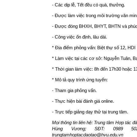
- Các dịp lễ, Tết đều có quà, thưởng.
- Được làm việc trong môi trường văn min
- Được đóng BHXH, BHYT, BHTN và phúc l
- Công việc ổn định, lâu dài.
* Địa điểm phỏng vấn: Biệt thự số 12, H
* Làm việc tại các cơ sở: Nguyễn Tuân, B
* Thời gian làm việc: 8h đến 17h30 hoặc 1
* Mô tả quy trình ứng tuyển:
- Tham gia phỏng vấn.
- Thực hiện bài đánh giá online.
- Trực tiếp giảng dạy thử tại trung tâm.
Mọi thông tin liên hệ: Trung tâm Hợp tác đ
Hùng Vương; SĐT: 0989 50
trungtamhoptacdaotao@hvu.edu.vn