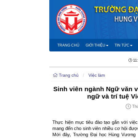
TRANG CHỦ
GIỚI THIỆU
TIN TỨC
11
Trang chủ
/
Việc làm
Sinh viên ngành Ngữ văn vớ
ngữ và trí tuệ 
Thứ
Thực hiện mục tiêu đào tạo gắn với việ
mang đến cho sinh viên nhiều cơ hội được
Mới đây, Trường Đại học Hùng Vương p