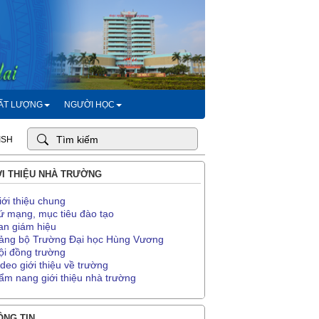
HẤT LƯỢNG
NGƯỜI HỌC
ISH
I THIỆU NHÀ TRƯỜNG
iới thiệu chung
ứ mạng, mục tiêu đào tạo
an giám hiệu
ảng bộ Trường Đại học Hùng Vương
ội đồng trường
ideo giới thiệu về trường
ẩm nang giới thiệu nhà trường
NG TIN