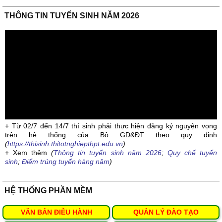
THÔNG TIN TUYỂN SINH NĂM 2026
+ Từ 02/7 đến 14/7 thí sinh phải thực hiện đăng ký nguyện vọng
trên hệ thống của Bộ GD&ĐT theo quy định
(
https://thisinh.thitotnghiepthpt.edu.vn
)
+ Xem thêm
(
Thông tin tuyển sinh năm 2026
;
Quy chế tuyển
sinh
;
Điểm trúng tuyển hàng năm
)
HỆ THỐNG PHẦN MỀM
VĂN BẢN ĐIỀU HÀNH
QUẢN LÝ ĐÀO TẠO