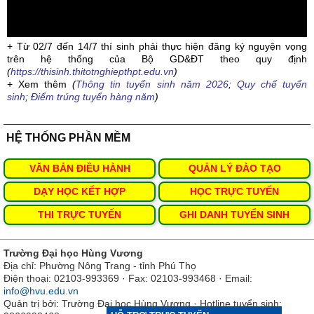
+ Từ 02/7 đến 14/7 thí sinh phải thực hiện đăng ký nguyện vọng
trên hệ thống của Bộ GD&ĐT theo quy định
(
https://thisinh.thitotnghiepthpt.edu.vn
)
+ Xem thêm
(
Thông tin tuyển sinh năm 2026
;
Quy chế tuyển
sinh
;
Điểm trúng tuyển hàng năm
)
HỆ THỐNG PHẦN MỀM
VĂN BẢN ĐIỀU HÀNH
QUẢN LÝ ĐÀO TẠO
DẠY HỌC KẾT HỢP
HỌC TRỰC TUYẾN
THI TRỰC TUYẾN
GHI DANH TUYỂN SINH
Trường Đại học Hùng Vương
Địa chỉ: Phường Nông Trang - tỉnh Phú Thọ
Điện thoại: 02103-993369 · Fax: 02103-993468 · Email:
info@hvu.edu.vn
Quản trị bởi: Trường Đại học Hùng Vương · Hotline tuyển sinh: