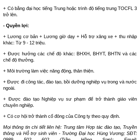
+ Có bằng đại học tiếng Trung hoặc trình độ tiếng trung TOCFL 3
trở lên.
- Quyền lợi:
+ Lương cơ bản + Lương giờ dạy + Hỗ trợ xăng xe + thu nhập
khác: Từ 9 - 12 triệu.
+ Được hưởng các chế độ khác: BHXH, BHYT, BHTN và các
chế độ thưởng.
+ Môi trường làm việc năng động, thân thiện.
+ Được đi công tác, đào tạo, bồi dưỡng nghiệp vụ trong và nước
ngoài.
+ Được đào tạo Nghiệp vụ sư phạm để trở thành giáo viên
chuyên nghiệp.
+ Có cơ hội trở thành cổ đông của Công ty theo quy định.
Mọi thông tin chi tiết liên hệ:
Trung tâm Hợp tác đào tạo, Truyền
thông và Hỗ trợ sinh viên - Trường Đại học Hùng Vương; SĐT:
0989 502 602 (Trần Hồng Sơn);
Email: