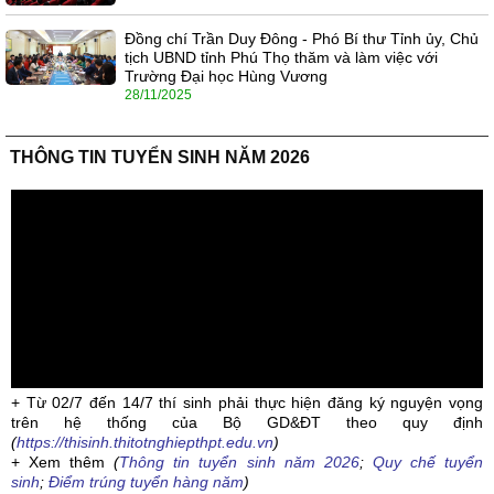
Đồng chí Trần Duy Đông - Phó Bí thư Tỉnh ủy, Chủ
tịch UBND tỉnh Phú Thọ thăm và làm việc với
Trường Đại học Hùng Vương
28/11/2025
THÔNG TIN TUYỂN SINH NĂM 2026
+ Từ 02/7 đến 14/7 thí sinh phải thực hiện đăng ký nguyện vọng
trên hệ thống của Bộ GD&ĐT theo quy định
(
https://thisinh.thitotnghiepthpt.edu.vn
)
+ Xem thêm
(
Thông tin tuyển sinh năm 2026
;
Quy chế tuyển
sinh
;
Điểm trúng tuyển hàng năm
)