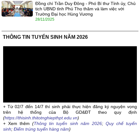
Đồng chí Trần Duy Đông - Phó Bí thư Tỉnh ủy, Chủ
tịch UBND tỉnh Phú Thọ thăm và làm việc với
Trường Đại học Hùng Vương
28/11/2025
THÔNG TIN TUYỂN SINH NĂM 2026
+ Từ 02/7 đến 14/7 thí sinh phải thực hiện đăng ký nguyện vọng
trên hệ thống của Bộ GD&ĐT theo quy định
(
https://thisinh.thitotnghiepthpt.edu.vn
)
+ Xem thêm
(
Thông tin tuyển sinh năm 2026
;
Quy chế tuyển
sinh
;
Điểm trúng tuyển hàng năm
)