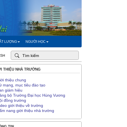
HẤT LƯỢNG
NGƯỜI HỌC
ISH
I THIỆU NHÀ TRƯỜNG
iới thiệu chung
ứ mạng, mục tiêu đào tạo
an giám hiệu
ảng bộ Trường Đại học Hùng Vương
ội đồng trường
ideo giới thiệu về trường
ẩm nang giới thiệu nhà trường
NG TIN