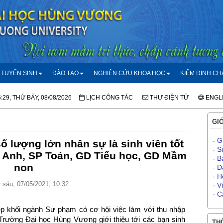
TUYỂN SINH
ĐÀO TẠO
NGHIÊN CỨU KHOA HỌC
KIỂM ĐỊNH C
:29, THỨ BẢY, 08/08/2026
LỊCH CÔNG TÁC
THƯ ĐIỆN TỬ
ENGL
GIỚ
-
G
 lượng lớn nhân sự là sinh viên tốt
-
S
 Anh, SP Toán, GD Tiểu học, GD Mầm
-
B
non
-
Đ
-
H
sáu, 07/05/2021, 10:32
-
V
-
C
ệp khối ngành Sư phạm có cơ hội việc làm với thu nhập
rường Đại học Hùng Vương giới thiệu tới các bạn sinh
THÔ