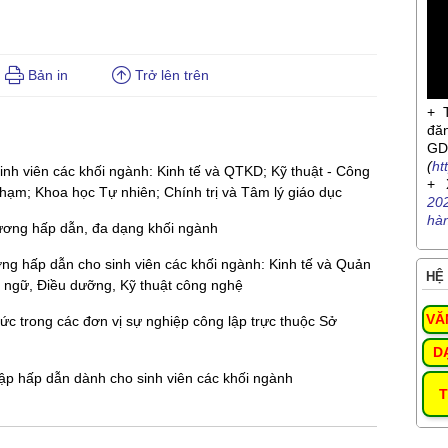
Bản in
Trở lên trên
+ 
đă
G
(
ht
inh viên các khối ngành: Kinh tế và QTKD; Kỹ thuật - Công
+ 
hạm; Khoa học Tự nhiên; Chính trị và Tâm lý giáo dục
20
hà
 lương hấp dẫn, đa dạng khối ngành
ương hấp dẫn cho sinh viên các khối ngành: Kinh tế và Quản
HỆ 
 ngữ, Điều dưỡng, Kỹ thuật công nghệ
VĂ
c trong các đơn vị sự nghiệp công lập trực thuộc Sở
D
nhập hấp dẫn dành cho sinh viên các khối ngành
T