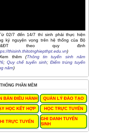
Từ 02/7 đến 14/7 thí sinh phải thực hiện
ng ký nguyện vọng trên hệ thống của Bộ
D&ĐT theo quy định
tps://thisinh.thitotnghiepthpt.edu.vn
)
Xem thêm
(
Thông tin tuyển sinh năm
26
;
Quy chế tuyển sinh
;
Điểm trúng tuyển
ng năm
)
THỐNG PHẦN MỀM
N BẢN ĐIỀU HÀNH
QUẢN LÝ ĐÀO TẠO
ẠY HỌC KẾT HỢP
HỌC TRỰC TUYẾN
GHI DANH TUYỂN
HI TRỰC TUYẾN
SINH