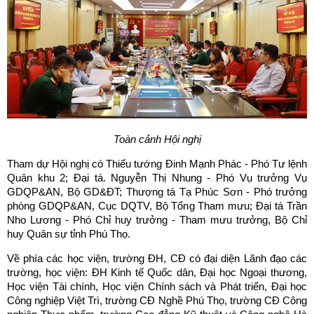
Toàn cảnh Hội nghị
Tham dự Hội nghị có Thiếu tướng Đinh Mạnh Phác - Phó Tư lệnh
Quân khu 2; Đại tá. Nguyễn Thị Nhung - Phó Vụ trưởng Vụ
GDQP&AN, Bộ GD&ĐT; Thượng tá Tạ Phúc Sơn - Phó trưởng
phòng GDQP&AN, Cục DQTV, Bộ Tổng Tham mưu; Đại tá Trần
Nho Lương - Phó Chỉ huy trưởng - Tham mưu trưởng, Bộ Chỉ
huy Quân sự tỉnh Phú Thọ.
Về phía các học viện, trường ĐH, CĐ có đại diện Lãnh đạo các
trường, học viện: ĐH Kinh tế Quốc dân, Đại học Ngoại thương,
Học viện Tài chính, Học viện Chính sách và Phát triển, Đại học
Công nghiệp Việt Trì, trường CĐ Nghề Phú Thọ, trường CĐ Công