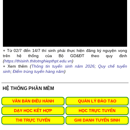
+ Từ 02/7 đến 14/7 thí sinh phải thực hiện đăng ký nguyện vọng
trên hệ thống của Bộ GD&ĐT theo quy định
(
https://thisinh.thitotnghiepthpt.edu.vn
)
+ Xem thêm
(
Thông tin tuyển sinh năm 2026
;
Quy chế tuyển
sinh
;
Điểm trúng tuyển hàng năm
)
HỆ THỐNG PHẦN MỀM
VĂN BẢN ĐIỀU HÀNH
QUẢN LÝ ĐÀO TẠO
DẠY HỌC KẾT HỢP
HỌC TRỰC TUYẾN
THI TRỰC TUYẾN
GHI DANH TUYỂN SINH