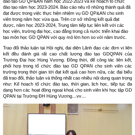
đào tạo GD QP&AN năm học 2022-2023 và kế hoạch tổ chức
đào tạo năm học 2023-2024. Báo cáo nêu rõ những thành quả đã
đạt được trong việc thực hiện nhiệm vụ GD QP&AN cho sinh
viên trong năm học vừa qua. Trên cơ sở những kết quả đạt
được, năm học 2023-2024, Trung tâm tiếp tục liên kết với các
học viện, trường đại học, cao đẳng trong cả nước triển khai đào
tạo môn học GD QPAN với quy mô lớn hơn so với năm trước.
Trao đổi thảo luận tại Hội nghị, đại diện Lãnh đạo các đơn vị liên
kết đều đánh giá rất cao chất lượng đào tạo GDQPAN của
Trường Đại học Hùng Vương. Đồng thời, để công tác liên kết,
phối hợp trong tổ chức đào tạo GD QPAN cho sinh viên các
trường trong thời gian tới đạt kết quả cao hơn nữa, các đại biểu
đã trao đổi, thảo luận và thống nhất cao nhiều nội dung quan trọng
như: Kế hoạch tổ chức đào tạo, thời gian, lịch học, tiếp tục đa
dạng hơn các hoạt động ngoại khoá cho sinh viên khi học tập GD
QPAN tại Trường ĐH Hùng Vương…vv…