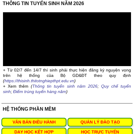
THÔNG TIN TUYỂN SINH NĂM 2026
+ Từ 02/7 đến 14/7 thí sinh phải thực hiện đăng ký nguyện vọng
trên hệ thống của Bộ GD&ĐT theo quy định
(
https://thisinh.thitotnghiepthpt.edu.vn
)
+ Xem thêm
(
Thông tin tuyển sinh năm 2026
;
Quy chế tuyển
sinh
;
Điểm trúng tuyển hàng năm
)
HỆ THỐNG PHẦN MỀM
VĂN BẢN ĐIỀU HÀNH
QUẢN LÝ ĐÀO TẠO
DẠY HỌC KẾT HỢP
HỌC TRỰC TUYẾN