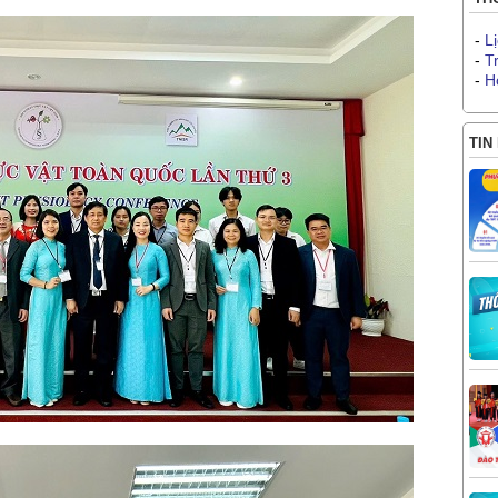
-
L
-
T
-
H
TIN