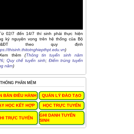
Từ 02/7 đến 14/7 thí sinh phải thực hiện
ng ký nguyện vọng trên hệ thống của Bộ
D&ĐT theo quy định
tps://thisinh.thitotnghiepthpt.edu.vn
)
Xem thêm
(
Thông tin tuyển sinh năm
26
;
Quy chế tuyển sinh
;
Điểm trúng tuyển
ng năm
)
THỐNG PHẦN MỀM
N BẢN ĐIỀU HÀNH
QUẢN LÝ ĐÀO TẠO
ẠY HỌC KẾT HỢP
HỌC TRỰC TUYẾN
GHI DANH TUYỂN
HI TRỰC TUYẾN
SINH