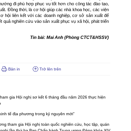
hướng đi phù hợp phục vụ tốt hơn cho công tác đào tạo,
ất. Đồng thời, là cơ hội giúp các nhà khoa học, các viện
ơ hội liên kết với các doanh nghiệp, cơ sở sản xuất để
ết quả nghiên cứu vào sản xuất phục vụ xã hội, phát triển
Tin bài: Mai Anh (Phòng CTCT&HSSV)
Bản in
Trở lên trên
am gia Hội nghị sơ kết 6 tháng đầu năm 2026 thực hiện
ọ
 kinh tế địa phương trong kỷ nguyên mới”
g tham gia Hội nghị toàn quốc nghiên cứu, học tập, quán
Hội nghị lần thứ ba Ban Chấp hành Trung ương Đảng khóa XIV