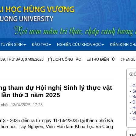
TUYỂN SINH
ĐÀO TẠO
NGHIÊN CỨU KHOA HỌC
KIỂM ĐỊNH C
:09, THỨ SÁU, 07/08/2026
LỊCH CÔNG TÁC
THƯ ĐIỆN TỬ
ENGL
GIỚ
-
G
 tham dự Hội nghị Sinh lý thực vật
-
S
 lần thứ 3 năm 2025
-
B
-
Đ
nhật, 13/04/2025, 17:23
-
H
-
V
-
C
hứ 3 - 2025 diễn ra từ ngày 11-13/4/2025 tại thành phố Đà
 Khoa học Tây Nguyên, Viện Hàn lâm Khoa học và Công
THÔ