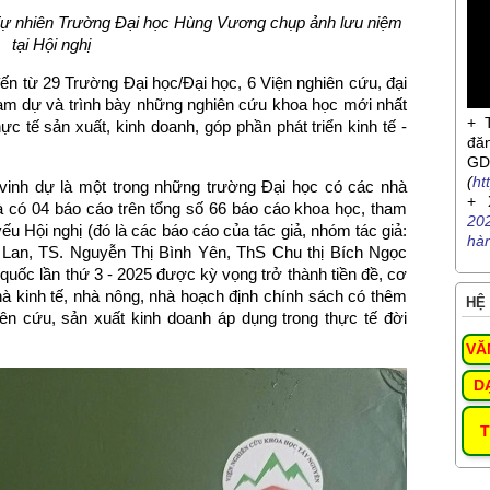
Tự nhiên Trường Đại học Hùng Vương chụp ảnh lưu niệm
tại Hội nghị
ến từ 29 Trường Đại học/Đại học, 6 Viện nghiên cứu, đại
ham dự và trình bày những nghiên cứu khoa học mới nhất
+ 
c tế sản xuất, kinh doanh, góp phần phát triển kinh tế -
đă
G
(
ht
inh dự là một trong những trường Đại học có các nhà
+ 
à có 04 báo cáo trên tổng số 66 báo cáo khoa học, tham
20
ếu Hội nghị (đó là các báo cáo của tác giả, nhóm tác giả:
hà
Lan, TS. Nguyễn Thị Bình Yên, ThS Chu thị Bích Ngọc
 quốc lần thứ 3 - 2025 được kỳ vọng trở thành tiền đề, cơ
 kinh tế, nhà nông, nhà hoạch định chính sách có thêm
HỆ 
hiên cứu, sản xuất kinh doanh áp dụng trong thực tế đời
VĂ
D
T