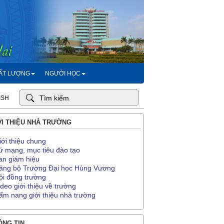
HẤT LƯỢNG
NGƯỜI HỌC
ISH
I THIỆU NHÀ TRƯỜNG
iới thiệu chung
ứ mạng, mục tiêu đào tạo
an giám hiệu
ảng bộ Trường Đại học Hùng Vương
ội đồng trường
ideo giới thiệu về trường
ẩm nang giới thiệu nhà trường
NG TIN