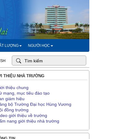
HẤT LƯỢNG
NGƯỜI HỌC
ISH
I THIỆU NHÀ TRƯỜNG
iới thiệu chung
ứ mạng, mục tiêu đào tạo
an giám hiệu
ảng bộ Trường Đại học Hùng Vương
ội đồng trường
ideo giới thiệu về trường
ẩm nang giới thiệu nhà trường
NG TIN