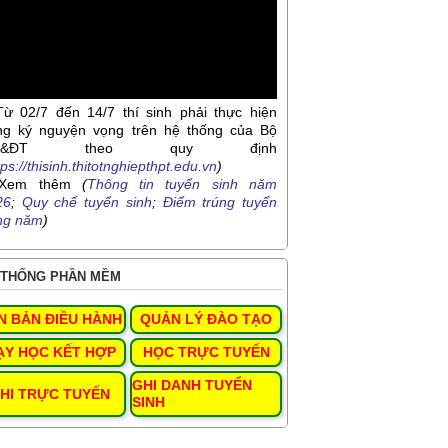
Từ 02/7 đến 14/7 thí sinh phải thực hiện
ng ký nguyện vọng trên hệ thống của Bộ
D&ĐT theo quy định
tps://thisinh.thitotnghiepthpt.edu.vn
)
Xem thêm
(
Thông tin tuyển sinh năm
26
;
Quy chế tuyển sinh
;
Điểm trúng tuyển
ng năm
)
THỐNG PHẦN MỀM
N BẢN ĐIỀU HÀNH
QUẢN LÝ ĐÀO TẠO
ẠY HỌC KẾT HỢP
HỌC TRỰC TUYẾN
GHI DANH TUYỂN
HI TRỰC TUYẾN
SINH