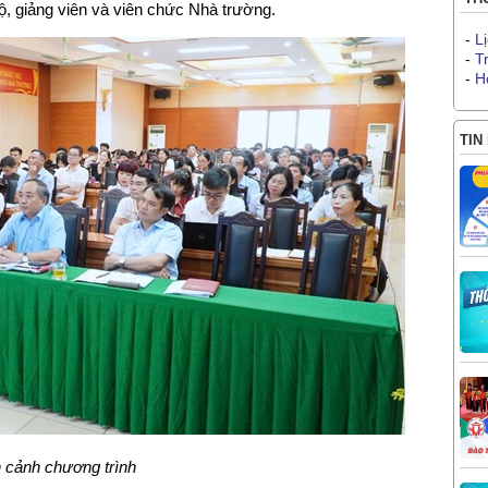
bộ, giảng viên và viên chức Nhà trường.
-
L
-
T
-
H
TIN
 cảnh chương trình