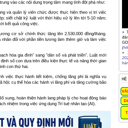
 trung vào các nội dung trọng tâm mang tính đột phá như:
g và quản lý viên chức được thực hiện theo vị trí việc
 siết chặt kỷ luật với thời hiệu xử lý lên tới 5-10 năm;
ới kết quả công việc.
+ 
ơng cơ sở chính thức tăng lên 2.530.000 đồng/tháng.
đă
 nhân đối với phần tiền lương làm thêm giờ và làm việc
G
(
ht
+ 
ch hóa gia đình" sang "dân số và phát triển". Luật mới
20
ịnh số con dựa trên điều kiện thực tế và nâng thời gian
hà
inh con thứ hai.
h việc thực hành tiết kiệm, chống lãng phí là nghĩa vụ
HỆ 
 hội; cụ thể hóa các hành vi lãng phí và tăng cường bảo
VĂ
ổ sung, hoàn thiện hành lang pháp lý cho hoạt động báo
D
ách nhiệm trong việc ứng dụng Trí tuệ nhân tạo (AI).
T