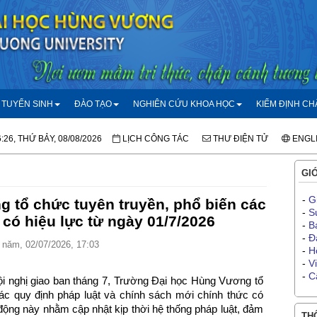
TUYỂN SINH
ĐÀO TẠO
NGHIÊN CỨU KHOA HỌC
KIỂM ĐỊNH C
:26, THỨ BẢY, 08/08/2026
LỊCH CÔNG TÁC
THƯ ĐIỆN TỬ
ENGL
GIỚ
-
G
 tổ chức tuyên truyền, phổ biến các
-
S
 có hiệu lực từ ngày 01/7/2026
-
B
-
Đ
năm, 02/07/2026, 17:03
-
H
-
V
-
C
ội nghị giao ban tháng 7, Trường Đại học Hùng Vương tổ
ác quy định pháp luật và chính sách mới chính thức có
 động này nhằm cập nhật kịp thời hệ thống pháp luật, đảm
THÔ