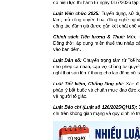
có hiệu lực thi hành từ ngày 01/7/2026 tập
Luật Viên chức 2025:
Tuyển dụng, sử dụn
làm; mở rộng quyền hoạt động nghề nghiệp;
công tác đánh giá được gắn kết chặt chẽ v
Chính sách Tiền lương & Thuế:
Mức lư
Đồng thời, áp dụng miễn thuế thu nhập cá
vào ban đêm.
Luật Dân số:
Chuyển trọng tâm từ "kế hoạ
cho phép cá nhân, cặp vợ chồng tự quyết đ
nghỉ thai sản lên 7 tháng cho lao động nữ s
Luật Tiết kiệm, Chống lãng phí:
Xác địn
pháp lý bắt buộc và chuẩn mực đạo đức xã
vệ người tố giác.
Luật Báo chí (Luật số 126/2025/QH15):
B
chí trên không gian mạng và quy định rõ tr