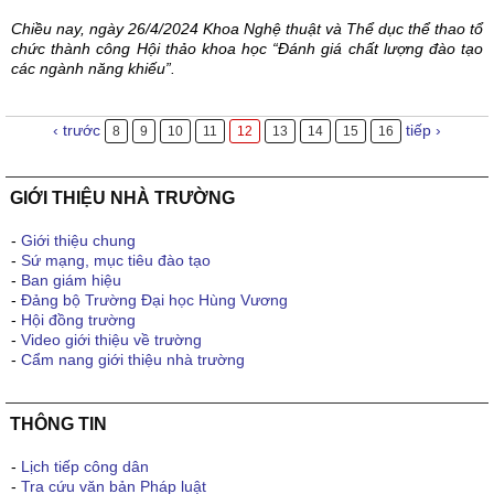
Chiều nay, ngày 26/4/2024 Khoa Nghệ thuật và Thể dục thể thao tổ
chức thành công Hội thảo khoa học “Đánh giá chất lượng đào tạo
các ngành năng khiếu”.
‹ trước
tiếp ›
8
9
10
11
12
13
14
15
16
GIỚI THIỆU NHÀ TRƯỜNG
-
Giới thiệu chung
-
Sứ mạng, mục tiêu đào tạo
-
Ban giám hiệu
-
Đảng bộ Trường Đại học Hùng Vương
-
Hội đồng trường
-
Video giới thiệu về trường
-
Cẩm nang giới thiệu nhà trường
THÔNG TIN
-
Lịch tiếp công dân
-
Tra cứu văn bản Pháp luật