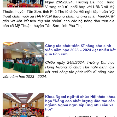
Ngày 29/5/2024, Trường Đại học Hùng
Vương chủ trì, phối hợp với UBND xã Mỹ
Thuận, huyện Tân Sơn, tỉnh Phú Thọ tổ chức Hội nghị tập huấn “
Kỹ
thuật chăn nuôi gà HAH-VCN thương phẩm chứng nhận VietGAHP
gắn với liên kết tiêu thụ sản phẩm
” cho các hộ nông dân trên địa
bàn xã Mỹ Thuận, huyện Tân Sơn, tỉnh Phú Thọ.
Công tác phát triển Kĩ năng cho sinh
viên năm học 2023 – 2024 đạt nhiều kết
quả tích cực
Chiều ngày 24/5/2024, Trường Đại học
H
ù
ng Vương tổ chức Hội nghị đánh gi
á
kế
t qu
ả công tác phát triển Kĩ năng sinh
viên năm họ
c 2023 - 2024.
Khoa Ngoại ngữ tổ chức Hội thảo khoa
học "Nâng cao chất lượng đào tạo các
ngành Ngoại ngữ đáp ứng nhu cầu xã
hội"