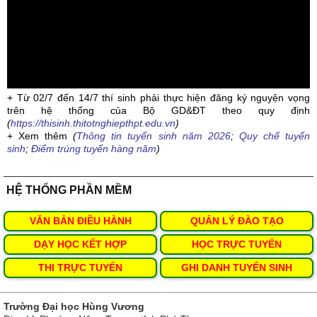
+ Từ 02/7 đến 14/7 thí sinh phải thực hiện đăng ký nguyện vọng
trên hệ thống của Bộ GD&ĐT theo quy định
(
https://thisinh.thitotnghiepthpt.edu.vn
)
+ Xem thêm
(
Thông tin tuyển sinh năm 2026
;
Quy chế tuyển
sinh
;
Điểm trúng tuyển hàng năm
)
HỆ THỐNG PHẦN MỀM
VĂN BẢN ĐIỀU HÀNH
QUẢN LÝ ĐÀO TẠO
DẠY HỌC KẾT HỢP
HỌC TRỰC TUYẾN
THI TRỰC TUYẾN
GHI DANH TUYỂN SINH
Trường Đại học Hùng Vương