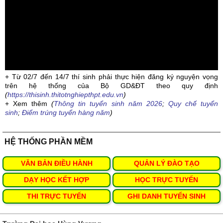
+ Từ 02/7 đến 14/7 thí sinh phải thực hiện đăng ký nguyện vọng
trên hệ thống của Bộ GD&ĐT theo quy định
(
https://thisinh.thitotnghiepthpt.edu.vn
)
+ Xem thêm
(
Thông tin tuyển sinh năm 2026
;
Quy chế tuyển
sinh
;
Điểm trúng tuyển hàng năm
)
HỆ THỐNG PHẦN MỀM
VĂN BẢN ĐIỀU HÀNH
QUẢN LÝ ĐÀO TẠO
DẠY HỌC KẾT HỢP
HỌC TRỰC TUYẾN
THI TRỰC TUYẾN
GHI DANH TUYỂN SINH