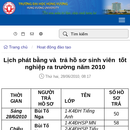
Togg
navi
Trang chủ
/
Hoạt động đào tạo
Lịch phát bằng và trả hồ sơ sinh viên tốt
nghiệp ra trường năm 2010
Thứ hai, 28/06/2010, 08:17
NGƯỜI
SỐ HỒ
THỜI
TÊN
TRẢ
SƠ
GIAN
LỚP
HỒ SƠ
TRẢ
Sáng
Bùi Tố
1-K4ĐH Tiếng
50
28/6/2010
Nga
Anh
1-K4ĐHSP MN
58
Bùi Tố
Chiều
2-K4ĐHSP Tiểu