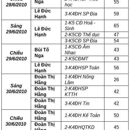
Nga
55
28/6/2010
học
Lê Đức
3-K4ĐH SP Địa
59
Hạnh
1-K5 CĐ Hoá -
65
Sáng
Sinh
Lê Đức
29/6/2010
Hạnh
2-K5CĐ Thể dục
47
3-K5CĐ SP Địa
54
1-K5CĐ Âm
Bùi Tố
43
Nhạc
Chiều
Nga
29/6/2010
2-K5CĐMT
43
Lê Đức
3-K4ĐHSP Toán
56
Hạnh
Đoàn Thị
1-K4ĐH Nông
26
Hằng
Lâm
Sáng
Đoàn Thị
2-K4ĐHSP
30/6/2010
42
Hằng
KTTH
Đoàn Thị
3-K4ĐH Tin
42
Hằng
Đoàn Thị
1-K4ĐH Kế Toán
50
Chiều
Hằng
30/6/2010
Đoàn Thị
2-K4ĐHQTKD
45