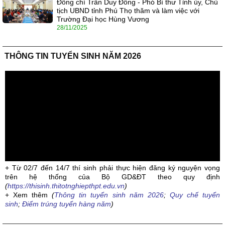
Đồng chí Trần Duy Đông - Phó Bí thư Tỉnh ủy, Chủ
tịch UBND tỉnh Phú Thọ thăm và làm việc với
Trường Đại học Hùng Vương
28/11/2025
THÔNG TIN TUYỂN SINH NĂM 2026
+ Từ 02/7 đến 14/7 thí sinh phải thực hiện đăng ký nguyện vọng
trên hệ thống của Bộ GD&ĐT theo quy định
(
https://thisinh.thitotnghiepthpt.edu.vn
)
+ Xem thêm
(
Thông tin tuyển sinh năm 2026
;
Quy chế tuyển
sinh
;
Điểm trúng tuyển hàng năm
)