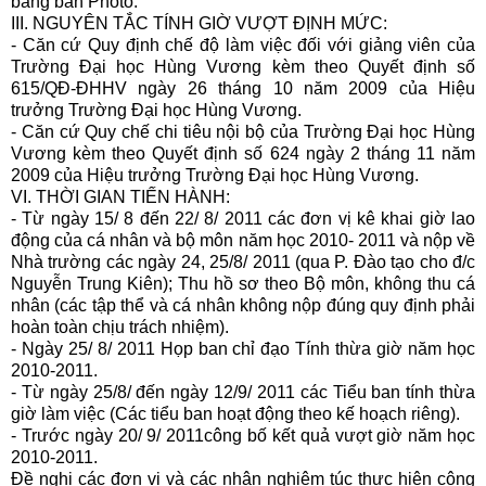
bằng bản Photo.
III. NGUYÊN TẮC TÍNH GIỜ VƯỢT ĐỊNH MỨC:
- Căn cứ Quy định chế độ làm việc đối với giảng viên của
Trường Đại học Hùng Vương kèm theo Quyết định số
615/QĐ-ĐHHV ngày 26 tháng 10 năm 2009 của Hiệu
trưởng Trường Đại học Hùng Vương.
- Căn cứ Quy chế chi tiêu nội bộ của Trường Đại học Hùng
Vương kèm theo Quyết định số 624 ngày 2 tháng 11 năm
2009 của Hiệu trưởng Trường Đại học Hùng Vương.
VI. THỜI GIAN TIẾN HÀNH:
- Từ ngày 15/ 8 đến 22/ 8/ 2011 các đơn vị kê khai giờ lao
động của cá nhân và bộ môn năm học 2010- 2011 và nộp về
Nhà trường các ngày 24, 25/8/ 2011 (qua P. Đào tạo cho đ/c
Nguyễn Trung Kiên); Thu hồ sơ theo Bộ môn, không thu cá
nhân (các tập thể và cá nhân không nộp đúng quy định phải
hoàn toàn chịu trách nhiệm).
- Ngày 25/ 8/ 2011 Họp ban chỉ đạo Tính thừa giờ năm học
2010-2011.
- Từ ngày 25/8/ đến ngày 12/9/ 2011 các Tiểu ban tính thừa
giờ làm việc (Các tiểu ban hoạt động theo kế hoạch riêng).
- Trước ngày 20/ 9/ 2011công bố kết quả vượt giờ năm học
2010-2011.
Đề nghị các đơn vị và các nhân nghiêm túc thực hiện công