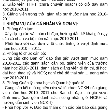
2. Giáo viên THPT (chưa chuyển ngạch) có giờ dạy năm
học 2010-2011.
3. Giảng viên trong thời gian tập sự thuộc năm học 2010-
2011.
II. NHIỆM VỤ CỦA CÁ NHÂN VÀ ĐƠN VỊ:
1. Phòng đào tạo:
- Xây dựng các văn bản chỉ đạo, hướng dẫn kê khai giờ dạy
của cá nhân và bộ môn năm học 2010-2011.
- Phối hợp với các đơn vị tổ chức tính giờ vượt định mức
năm học 2010 – 2011.
2. Phòng tổ chức cán bộ:
Cung cấp cho Ban chỉ đạo tính giờ vượt định mức năm
2010-2011 các danh sách cán bộ, giảng viên của trường
năm học 2010- 2011, danh sách giảng viên đi ôn thi, đi học:
đại học, thạc sỹ và NCS; nghỉ chế độ thai sản… trong năm
học 2010-2011.
3. Phòng Quản lý khoa học và Quan hệ quốc tế:
- Cung cấp kết quả nghiên cứu và tổ chức NCKH của giảng
viên năm học 2010- 2011 cho Ban chỉ đạo tính giờ vượt
định mức (bao gồm danh sách công nhận giờ NCKH và
hướng dẫn sinh viên NCKH).
- Phối hợp với P. Đào tạo thẩm định các bài báo của giảng