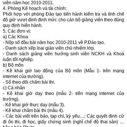
viên năm học 2010-2011.
4. Phòng Kế hoạch và tài chính:
Phối hợp với phòng Đào tạo tiến hành kiểm tra và tính chế
độ giờ vượt định định mức cho cán bộ giảng viên theo đúng
quy định hiện hành.
5. Các đơn vị:
a) Các Khoa
- Nộp sổ đầu bài năm học 2010-2011 về P.Đào tạo.
- Danh sách xếp loại giáo viên chủ nhiệm lớp.
- Danh sách giảng viên hướng sinh viên NCKH và Khoá
luận tốt nghiệp.
b) Bộ môn
- Kê khai giờ lao động của Bộ môn (Mẫu 1- trên mạng
internet của trường).
- Sổ theo dõi chấm bài thi.
c) Cá nhân
- Kê khai giờ dạy theo (mẫu 2- trên mạng internet của
trường).
- Kê khai giờ thực dạy (mẫu 3).
- Kê khai chấm bài thi (mẫu 4).
- Các bài viết trên báo, tạp chí, kỷ yếu…; Các quyết định cử
đi ôn thi, đi học, giấy chứng sinh (nghỉ chế độ thai sản) …