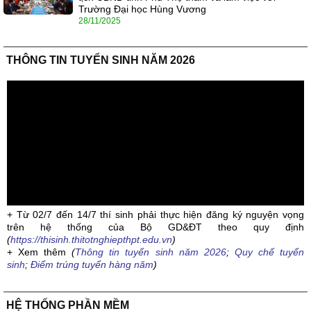
Trường Đại học Hùng Vương
28/11/2025
THÔNG TIN TUYỂN SINH NĂM 2026
+ Từ 02/7 đến 14/7 thí sinh phải thực hiện đăng ký nguyện vọng
trên hệ thống của Bộ GD&ĐT theo quy định
(
https://thisinh.thitotnghiepthpt.edu.vn
)
+ Xem thêm
(
Thông tin tuyển sinh năm 2026
;
Quy chế tuyển
sinh
;
Điểm trúng tuyển hàng năm
)
HỆ THỐNG PHẦN MỀM