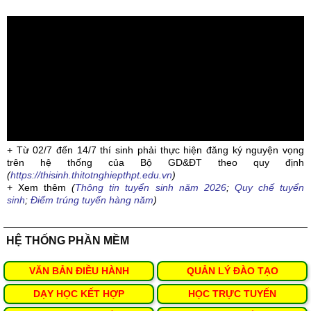
+ Từ 02/7 đến 14/7 thí sinh phải thực hiện đăng ký nguyện vọng
trên hệ thống của Bộ GD&ĐT theo quy định
(
https://thisinh.thitotnghiepthpt.edu.vn
)
+ Xem thêm
(
Thông tin tuyển sinh năm 2026
;
Quy chế tuyển
sinh
;
Điểm trúng tuyển hàng năm
)
HỆ THỐNG PHẦN MỀM
VĂN BẢN ĐIỀU HÀNH
QUẢN LÝ ĐÀO TẠO
DẠY HỌC KẾT HỢP
HỌC TRỰC TUYẾN