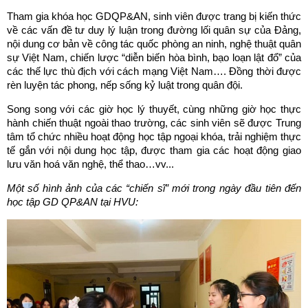
Tham gia khóa học GDQP&AN, sinh viên được trang bị kiến thức
về các vấn đề tư duy lý luận trong đường lối quân sự của Đảng,
nội dung cơ bản về công tác quốc phòng an ninh, nghệ thuật quân
sự Việt Nam, chiến lược “diễn biến hòa bình, bạo loạn lật đổ” của
các thế lực thù địch với cách mạng Việt Nam…. Đồng thời được
rèn luyện tác phong, nếp sống kỷ luật trong quân đội.
Song song với các giờ học lý thuyết, cùng những giờ học thực
hành chiến thuật ngoài thao trường, các sinh viên sẽ được Trung
tâm tổ chức nhiều hoạt động học tập ngoại khóa, trải nghiệm thực
tế gắn với nội dung học tập, được tham gia các hoạt động giao
lưu văn hoá văn nghệ, thể thao…vv...
Một số hình ảnh của các “chiến sĩ” mới trong ngày đầu tiên đến
học tập GD QP&AN tại HVU: