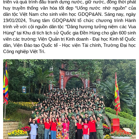
triển và quá trình đấu tranh dựng nước, giữ nước, đồng thời phát
huy truyền thống văn hóa tốt đẹp “Uống nước nhớ nguồn” của
dân tộc Việt Nam cho sinh viên học GDQP&AN. Sáng nay, ngày
19/01/2024, Trung tâm GDQP&AN tổ chức chương trình Hành
trình về với cội nguồn dân tộc “Dâng hương tưởng niệm các Vua
Hùng” tại Khu di tích lịch sử Quốc gia Đền Hùng cho gần 600 sinh
viên các trường: Viện Quản trị Kinh doanh - Đại học Kinh tế Quốc
dân, Viện Đào tạo Quốc tế - Học viện Tài chính, Trường Đại học
Công nghiệp Việt Trì.