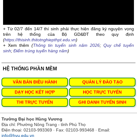
+ Từ 02/7 đến 14/7 thí sinh phải thực hiện đăng ký nguyện vọng
trên hệ thống của Bộ GD&ĐT theo quy định
(
https://thisinh.thitotnghiepthpt.edu.vn
)
+ Xem thêm
(
Thông tin tuyển sinh năm 2026
;
Quy chế tuyển
sinh
;
Điểm trúng tuyển hàng năm
)
HỆ THỐNG PHẦN MỀM
VĂN BẢN ĐIỀU HÀNH
QUẢN LÝ ĐÀO TẠO
DẠY HỌC KẾT HỢP
HỌC TRỰC TUYẾN
THI TRỰC TUYẾN
GHI DANH TUYỂN SINH
Trường Đại học Hùng Vương
Địa chỉ: Phường Nông Trang - tỉnh Phú Thọ
Điện thoại: 02103-993369 · Fax: 02103-993468 · Email:
info@hvu.edu.vn