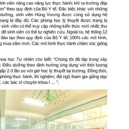
inh viên nâng cao năng lực thực hành; khi ra trường đáp
” theo quy định của Bộ Y tế. Đặc biệt, khác với những
u dưỡng, sinh viên Hùng Vương được cùng sử dụng hệ
ang bị đầy đủ: Các phòng học lý thuyết được trang bị
ể sinh viên có thể truy cập những kiến thức mới nhất; thư
h để sinh viên có thể tự nghiên cứu. Ngoài ra, hệ thống 12
 đào tạo theo quy định của Bộ Y tế; 100% các mô hình,
ường mua sắm mới. Các mô hình thực hành chăm sóc giống
 học Tự nhiên cho biết: “Chúng tôi đã tập trung xây
c Điều dưỡng theo định hướng ứng dụng với thời lượng
ấp 2-3 lần so với giờ học lý thuyết tại trường. Đồng thời,
 phòng thực hành, thí nghiệm; đội ngũ tham gia giảng dạy
ĩ, các bác sĩ chuyên khoa I … ”.