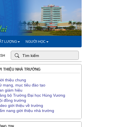
HẤT LƯỢNG
NGƯỜI HỌC
ISH
I THIỆU NHÀ TRƯỜNG
iới thiệu chung
ứ mạng, mục tiêu đào tạo
an giám hiệu
ảng bộ Trường Đại học Hùng Vương
ội đồng trường
ideo giới thiệu về trường
ẩm nang giới thiệu nhà trường
NG TIN