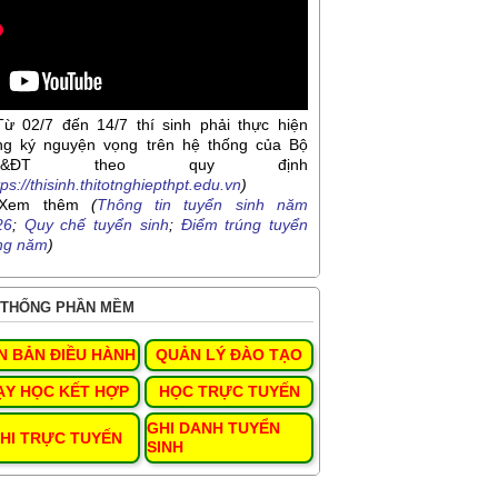
Từ 02/7 đến 14/7 thí sinh phải thực hiện
ng ký nguyện vọng trên hệ thống của Bộ
D&ĐT theo quy định
tps://thisinh.thitotnghiepthpt.edu.vn
)
Xem thêm
(
Thông tin tuyển sinh năm
26
;
Quy chế tuyển sinh
;
Điểm trúng tuyển
ng năm
)
THỐNG PHẦN MỀM
N BẢN ĐIỀU HÀNH
QUẢN LÝ ĐÀO TẠO
ẠY HỌC KẾT HỢP
HỌC TRỰC TUYẾN
GHI DANH TUYỂN
HI TRỰC TUYẾN
SINH