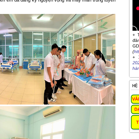
+ 
đă
G
(
ht
+ 
20
hà
HỆ 
VĂ
D
T