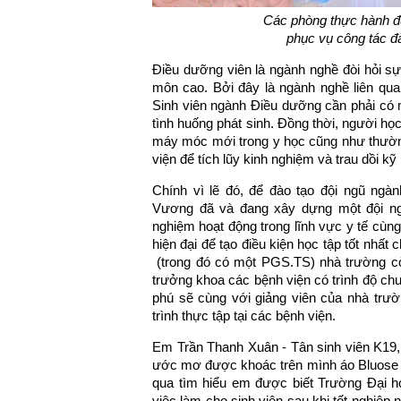
Các phòng thực hành đượ
phục vụ công tác đ
Điều dưỡng viên là ngành nghề đòi hỏi sự 
môn cao. Bởi đây là ngành nghề liên qu
Sinh viên ngành Điều dưỡng cần phải có m
tình huống phát sinh. Đồng thời, người học
máy móc mới trong y học cũng như thường
viện để tích lũy kinh nghiệm và trau dồi kỹ
Chính vì lẽ đó, để đào tạo đội ngũ ng
Vương đã và đang xây dựng một đội ng
nghiệm hoạt động trong lĩnh vực y tế cùng 
hiện đại để tạo điều kiện học tập tốt nhấ
(trong đó có một PGS.TS) nhà trường cò
trưởng khoa các bệnh viện có trình độ ch
phú sẽ cùng với giảng viên của nhà trườn
trình thực tập tại các bệnh viện.
Em Trần Thanh Xuân - Tân sinh viên K19,
ước mơ được khoác trên mình áo Bluose tr
qua tìm hiểu em được biết Trường Đại 
việc làm cho sinh viên sau khi tốt nghiệ