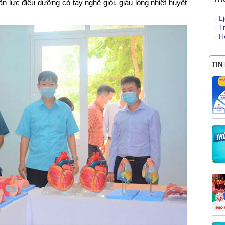
 lực điều dưỡng có tay nghề giỏi, giàu lòng nhiệt huyết
-
L
-
T
-
H
TIN