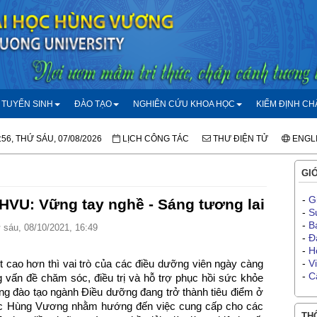
TUYỂN SINH
ĐÀO TẠO
NGHIÊN CỨU KHOA HỌC
KIỂM ĐỊNH C
:56, THỨ SÁU, 07/08/2026
LỊCH CÔNG TÁC
THƯ ĐIỆN TỬ
ENGL
GIỚ
-
G
HVU: Vững tay nghề - Sáng tương lai
-
S
-
B
sáu, 08/10/2021, 16:49
-
Đ
-
H
cao hơn thì vai trò của các điều dưỡng viên ngày càng
-
V
-
C
 vấn đề chăm sóc, điều trị và hỗ trợ phục hồi sức khỏe
ng đào tạo ngành Điều dưỡng đang trở thành tiêu điểm ở
học Hùng Vương nhằm hướng đến việc cung cấp cho các
THÔ