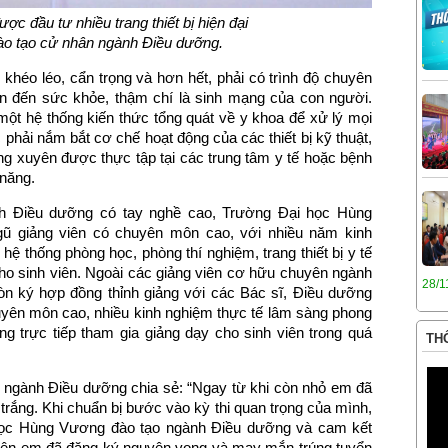
c đầu tư nhiều trang thiết bị hiện đại
ào tạo cử nhân ngành Điều dưỡng.
khéo léo, cẩn trọng và hơn hết, phải có trình độ chuyên
an đến sức khỏe, thậm chí là sinh mạng của con người.
ột hệ thống kiến thức tổng quát về y khoa để xử lý mọi
 phải nắm bắt cơ chế hoạt động của các thiết bị kỹ thuật,
 xuyên được thực tập tại các trung tâm y tế hoặc bệnh
 năng.
ành Điều dưỡng có tay nghề cao, Trường Đại học Hùng
ũ giảng viên có chuyên môn cao, với nhiều năm kinh
hệ thống phòng học, phòng thí nghiệm, trang thiết bị y tế
t cho sinh viên. Ngoài các giảng viên cơ hữu chuyên ngành
28/1
n ký hợp đồng thỉnh giảng với các Bác sĩ, Điều dưỡng
uyên môn cao, nhiều kinh nghiệm thực tế lâm sàng phong
g trực tiếp tham gia giảng dạy cho sinh viên trong quá
THÔ
 ngành Điều dưỡng chia sẻ: “Ngay từ khi còn nhỏ em đã
ắng. Khi chuẩn bị bước vào kỳ thi quan trọng của mình,
học Hùng Vương đào tạo ngành Điều dưỡng và cam kết
p nên em đã đăng ký nguyện vọng và may mắn trúng tuyển