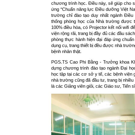
chương trình học. Điều này, sẽ giúp cho s
ứng “Chuẩn năng lực Điều dưỡng Việt Nam
trường chỉ đào tạo duy nhất ngành Điề
thống phòng học của Nhà trường được tr
100% điều hòa, có Projector kết nối wifi đ
viện rộng rãi, trang bị đầy đủ các đầu sác
phòng thực hành hiện đại đáp ứng chuẩn
dụng cụ, trang thiết bị đều được nhà tr
bệnh nhân thật.
PGS.TS Cao Phi Bằng - Trưởng khoa Khoa
dựng chương trình đào tạo ngành Đại họ
học tập tại các cơ sở y tế, các bệnh viện g
nhà trường cũng đã đầu tư, trang bị nhiều
là các Giảng viên giỏi, các Giáo sư, Tiến s