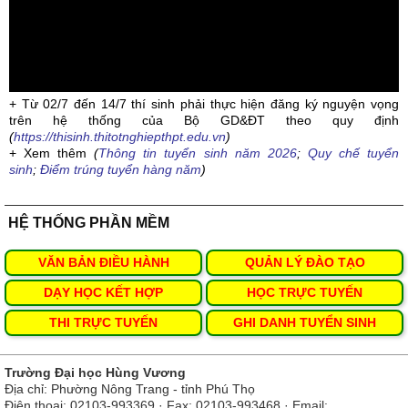
+ Từ 02/7 đến 14/7 thí sinh phải thực hiện đăng ký nguyện vọng
trên hệ thống của Bộ GD&ĐT theo quy định
(
https://thisinh.thitotnghiepthpt.edu.vn
)
+ Xem thêm
(
Thông tin tuyển sinh năm 2026
;
Quy chế tuyển
sinh
;
Điểm trúng tuyển hàng năm
)
HỆ THỐNG PHẦN MỀM
VĂN BẢN ĐIỀU HÀNH
QUẢN LÝ ĐÀO TẠO
DẠY HỌC KẾT HỢP
HỌC TRỰC TUYẾN
THI TRỰC TUYẾN
GHI DANH TUYỂN SINH
Trường Đại học Hùng Vương
Địa chỉ: Phường Nông Trang - tỉnh Phú Thọ
Điện thoại: 02103-993369 · Fax: 02103-993468 · Email: