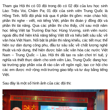
Tham gia Hội thi có 03 đội trong đó có 02 đội của lưu học sinh
Lào: Triệu Voi, Chăm Pa; 01 đội của sinh viên Trung Quốc là
Hồng Tinh. Mỗi đội phải trải qua 4 phần thi gồm: màn chào hỏi;
phần thi nghe - viết, nói tiếng Việt, phần thi đoán ý đồng đội và
phần thi tài năng. Qua các phần thi cho thấy, chỉ sau một năm
học tiếng Việt tại Trường Đại học Hùng Vương, sinh viên nước
ngoài đều thể hiện khả năng tiếng Việt tốt và hiểu biết sâu sắc về
văn hóa Việt Nam. Nổi bật là phần thi năng khiếu, các tiết mục thể
hiện sự dàn dựng công phu, đầu tư sâu sắc về chất lượng nghệ
thuật và nội dung, thể hiện được bản sắc văn hóa các nước Việt
Nam – Trung Quốc – Lào. Hội thi đã tạo ra sân chơi trí tuệ, ý
nghĩa và thiết thực dành cho sinh viên Lào, Trung Quốc đang học
tại trường góp phần xóa đi rào cản về ngôn ngữ, tạo cơ hội cho
các em được mở rộng môi trường giao tiếp và tư duy bằng tiếng
Việt.
Sau đây là một số hình ảnh của các đội thi: