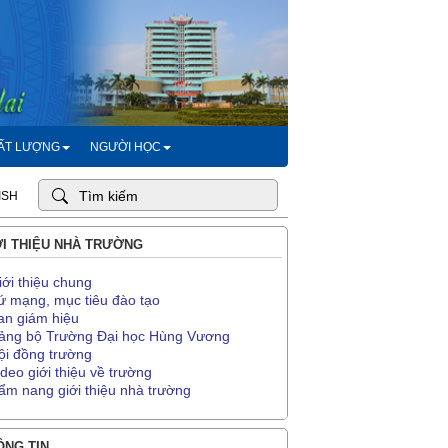
HẤT LƯỢNG
NGƯỜI HỌC
ISH
I THIỆU NHÀ TRƯỜNG
iới thiệu chung
ứ mạng, mục tiêu đào tạo
an giám hiệu
ảng bộ Trường Đại học Hùng Vương
ội đồng trường
ideo giới thiệu về trường
ẩm nang giới thiệu nhà trường
NG TIN