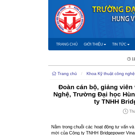
TRANG CHỦ
GIỚI THIỆU
TIN TỨC
1
Trang chủ
/
Khoa Kỹ thuật công nghệ
Đoàn cán bộ, giảng viên 
Nghệ, Trường Đại học Hùn
ty TNHH Brid
Thứ
Nằm trong chuỗi các hoạt động tư vấn và h
mời của Công ty TNHH Bridgepower Vina, 