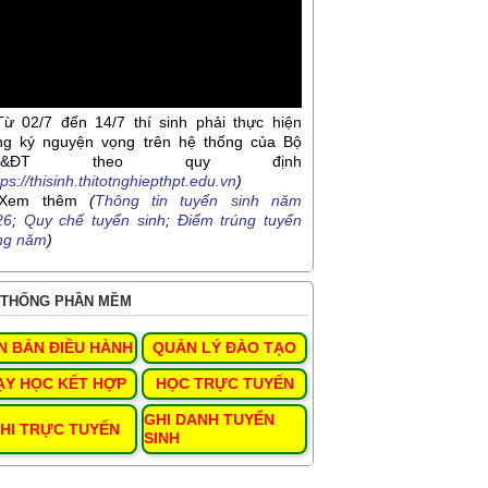
Từ 02/7 đến 14/7 thí sinh phải thực hiện
ng ký nguyện vọng trên hệ thống của Bộ
D&ĐT theo quy định
tps://thisinh.thitotnghiepthpt.edu.vn
)
Xem thêm
(
Thông tin tuyển sinh năm
26
;
Quy chế tuyển sinh
;
Điểm trúng tuyển
ng năm
)
THỐNG PHẦN MỀM
N BẢN ĐIỀU HÀNH
QUẢN LÝ ĐÀO TẠO
ẠY HỌC KẾT HỢP
HỌC TRỰC TUYẾN
GHI DANH TUYỂN
HI TRỰC TUYẾN
SINH