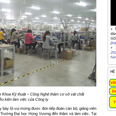
+ 
đă
G
(
ht
+ 
20
hà
HỆ 
VĂ
D
ên Khoa
Kỹ thuật – Công Nghệ thăm cơ sở vật chất
iều kiện làm việc của Công ty
T
 ty bày tỏ vui mừng được đón tiếp đoàn cán bộ, giảng viên
, Trường Đại học Hùng Vương đến thăm và làm việc. Tại