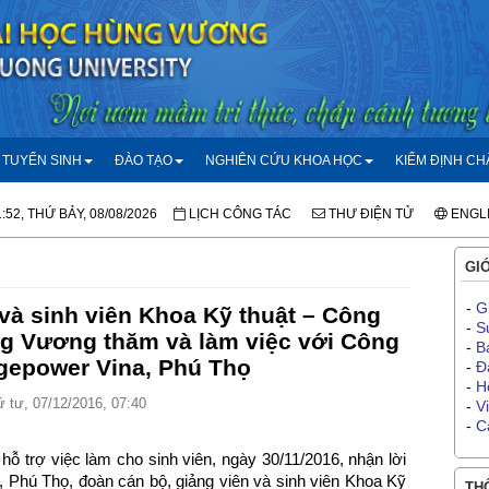
TUYỂN SINH
ĐÀO TẠO
NGHIÊN CỨU KHOA HỌC
KIỂM ĐỊNH C
1:52, THỨ BẢY, 08/08/2026
LỊCH CÔNG TÁC
THƯ ĐIỆN TỬ
ENGL
GIỚ
-
G
và sinh viên Khoa Kỹ thuật – Công
-
S
g Vương thăm và làm việc với Công
-
B
gepower Vina, Phú Thọ
-
Đ
-
H
 tư, 07/12/2016, 07:40
-
V
-
C
ỗ trợ việc làm cho sinh viên, ngày 30/11/2016, nhận lời
Phú Thọ, đoàn cán bộ, giảng viên và sinh viên Khoa Kỹ
THÔ