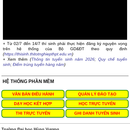
+ Từ 02/7 đến 14/7 thí sinh phải thực hiện đăng ký nguyện vọng
trên hệ thống của Bộ GD&ĐT theo quy định
(
https://thisinh.thitotnghiepthpt.edu.vn
)
+ Xem thêm
(
Thông tin tuyển sinh năm 2026
;
Quy chế tuyển
sinh
;
Điểm trúng tuyển hàng năm
)
HỆ THỐNG PHẦN MỀM
VĂN BẢN ĐIỀU HÀNH
QUẢN LÝ ĐÀO TẠO
DẠY HỌC KẾT HỢP
HỌC TRỰC TUYẾN
THI TRỰC TUYẾN
GHI DANH TUYỂN SINH
Trường Đại học Hùng Vương