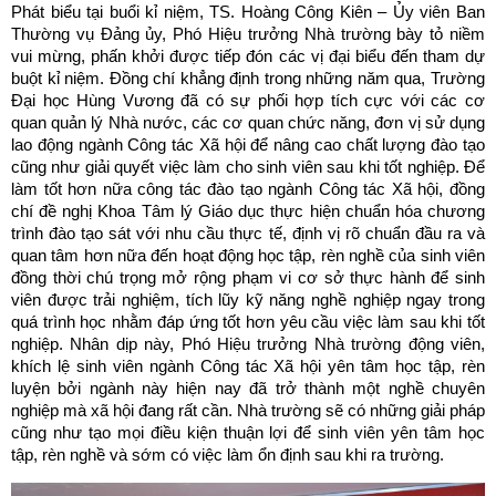
Phát biểu tại buổi kỉ niệm, TS. Hoàng Công Kiên – Ủy viên Ban
Thường vụ Đảng ủy, Phó Hiệu trưởng Nhà trường bày tỏ niềm
vui mừng, phấn khởi được tiếp đón các vị đại biểu đến tham dự
buột kỉ niệm. Đồng chí khẳng định trong những năm qua, Trường
Đại học Hùng Vương đã có sự phối hợp tích cực với các cơ
quan quản lý Nhà nước, các cơ quan chức năng, đơn vị sử dụng
lao động ngành Công tác Xã hội để nâng cao chất lượng đào tạo
cũng như giải quyết việc làm cho sinh viên sau khi tốt nghiệp. Để
làm tốt hơn nữa công tác đào tạo ngành Công tác Xã hội, đồng
chí đề nghị Khoa Tâm lý Giáo dục thực hiện chuẩn hóa chương
trình đào tạo sát với nhu cầu thực tế, định vị rõ chuẩn đầu ra và
quan tâm hơn nữa đến hoạt động học tập, rèn nghề của sinh viên
đồng thời chú trọng mở rộng phạm vi cơ sở thực hành để sinh
viên được trải nghiệm, tích lũy kỹ năng nghề nghiệp ngay trong
quá trình học nhằm đáp ứng tốt hơn yêu cầu việc làm sau khi tốt
nghiệp. Nhân dịp này, Phó Hiệu trưởng Nhà trường động viên,
khích lệ sinh viên ngành Công tác Xã hội yên tâm học tập, rèn
luyện bởi ngành này hiện nay đã trở thành một nghề chuyên
nghiệp mà xã hội đang rất cần. Nhà trường sẽ có những giải pháp
cũng như tạo mọi điều kiện thuận lợi để sinh viên yên tâm học
tập, rèn nghề và sớm có việc làm ổn định sau khi ra trường.