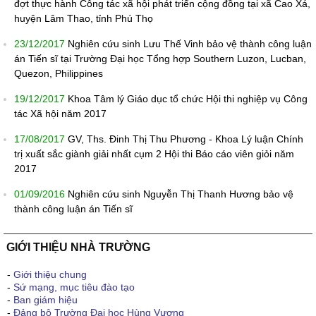
đợt thực hành Công tác xã hội phát triển cộng đồng tại xã Cao Xá,
huyện Lâm Thao, tỉnh Phú Thọ
23/12/2017
Nghiên cứu sinh Lưu Thế Vinh bảo vệ thành công luận
án Tiến sĩ tại Trường Đại học Tổng hợp Southern Luzon, Lucban,
Quezon, Philippines
19/12/2017
Khoa Tâm lý Giáo dục tổ chức Hội thi nghiệp vụ Công
tác Xã hội năm 2017
17/08/2017
GV, Ths. Đinh Thị Thu Phương - Khoa Lý luận Chính
trị xuất sắc giành giải nhất cụm 2 Hội thi Báo cáo viên giỏi năm
2017
01/09/2016
Nghiên cứu sinh Nguyễn Thị Thanh Hương bảo vệ
thành công luận án Tiến sĩ
GIỚI THIỆU NHÀ TRƯỜNG
-
Giới thiệu chung
-
Sứ mạng, mục tiêu đào tạo
-
Ban giám hiệu
-
Đảng bộ Trường Đại học Hùng Vương