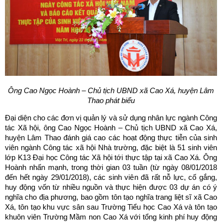
Ông Cao Ngọc Hoành – Chủ tịch UBND xã Cao Xá, huyện Lâm
Thao
phát biểu
Đại diện cho các đơn vị quản lý và sử dụng nhân lực ngành Công
tác Xã hội, ông Cao Ngọc Hoành – Chủ tịch UBND xã Cao Xá,
huyện Lâm Thao đánh giá cao các hoạt động thực tiễn của sinh
viên ngành Công tác xã hội Nhà trường, đặc biệt là 51 sinh viên
lớp K13 Đại học Công tác Xã hội tới thực tập tại xã Cao Xá. Ông
Hoành nhấn mạnh, trong thời gian 03 tuần (từ ngày 08/01/2018
đến hết ngày 29/01/2018), các sinh viên đã rất nỗ lực, cố gắng,
huy động vốn từ nhiều nguồn và thực hiện được 03 dự án có ý
nghĩa cho địa phương, bao gồm tôn tạo nghĩa trang liệt sĩ xã Cao
Xá, tôn tạo khu vực sân sau Trường Tiểu học Cao Xá và tôn tạo
khuôn viên Trường Mầm non Cao Xá với tổng kinh phí huy động