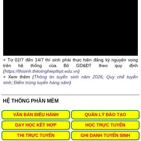
+ Từ 02/7 đến 14/7 thí sinh phải thực hiện đăng ký nguyện vọng
trên hệ thống của Bộ GD&ĐT theo quy định
(
https://thisinh.thitotnghiepthpt.edu.vn
)
+ Xem thêm
(
Thông tin tuyển sinh năm 2026
;
Quy chế tuyển
sinh
;
Điểm trúng tuyển hàng năm
)
HỆ THỐNG PHẦN MỀM
VĂN BẢN ĐIỀU HÀNH
QUẢN LÝ ĐÀO TẠO
DẠY HỌC KẾT HỢP
HỌC TRỰC TUYẾN
THI TRỰC TUYẾN
GHI DANH TUYỂN SINH