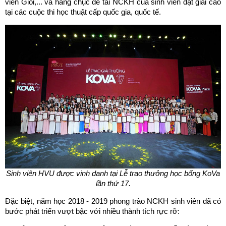
viên Giỏi,... và hàng chục đề tài NCKH của sinh viên đạt giải cao
tại các cuộc thi học thuật cấp quốc gia, quốc tế.
Sinh viên HVU được vinh danh tại Lễ trao thưởng học bổng KoVa
lần thứ 17.
Đặc biệt, năm học 2018 - 2019 phong trào NCKH sinh viên đã có
bước phát triển vượt bậc với nhiều thành tích rực rỡ: