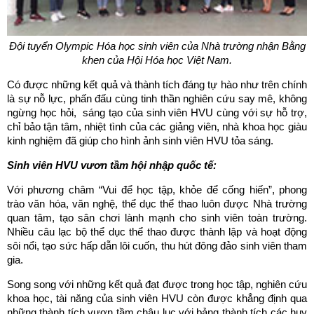
Đội tuyển Olympic Hóa học sinh viên của Nhà trường
nhận Bằng
khen của Hội Hóa học Việt Nam.
Có được những kết quả và thành tích đáng tự hào như trên chính
là sự nỗ lực, phấn đấu cùng tinh thần nghiên cứu say mê, không
ngừng học hỏi, sáng tạo của sinh viên HVU cùng với sự hỗ trợ,
chỉ bảo tận tâm, nhiệt tình của các giảng viên, nhà khoa học giàu
kinh nghiệm đã giúp cho hình ảnh sinh viên HVU tỏa sáng.
Sinh viên HVU vươn tầm hội nhập quốc tế:
Với phương châm “Vui để học tập, khỏe để cống hiến”, phong
trào văn hóa, văn nghệ, thể dục thể thao luôn được Nhà trường
quan tâm, tạo sân chơi lành mạnh cho sinh viên toàn trường.
Nhiều câu lạc bộ thể dục thể thao được thành lập và hoạt động
sôi nổi, tạo sức hấp dẫn lôi cuốn, thu hút đông đảo sinh viên tham
gia.
Song song với những kết quả đạt được trong học tập, nghiên cứu
khoa học, tài năng của sinh viên HVU còn được khẳng định qua
những thành tích vươn tầm châu lục với bảng thành tích các huy