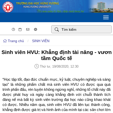
Togg
navi
Trang chủ
/
SINH VIÊN
Sinh viên HVU: Khẳng định tài năng - vươn
tầm Quốc tế
Thứ tư, 19/08/2020, 12:30
“Học tập tốt, đạo đức chuẩn mực, kỷ luật, chuyên nghiệp và sáng
tạo” là những phẩm chất mà sinh viên HVU có được qua quá
trình phấn đấu, rèn luyện không ngừng nghỉ, những tố chất này đã
được phát huy và ngày càng khẳng định với chuỗi thành tích
đáng nể mà bất kỳ sinh viên trường đại học nào cũng khao khát
có được. Nhiều năm qua, sinh viên HVU đã liên tục thành công,
khẳng định được giá trị và hình ảnh của mình tại các sân chơi lớn