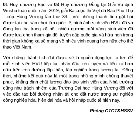
01
Huy chương Bạc và
03
Huy chương Đồng tại Giải Vô địch
Wushu toàn quốc năm 2019; giải Ba cuộc thi Việt dã Báo Phú Thọ
- cúp Hùng Vương lần thứ 34... với những thành tích gặt hái
được tại các sân chơi lớn quốc tế, hình ảnh sinh viên HVU đã và
đang lan tỏa trong xã hội, nhiều gương mặt vàng sinh viên đã
được lựa chọn tham gia đội tuyển cấp quốc gia và hứa hẹn trong
thời gian không xa sẽ mang về nhiều vinh quang hơn nữa cho thể
thao Việt Nam.
Với những thành tích đạt được sẽ là nguồn động lực to lớn để
mỗi sinh viên HVU tiếp tục phấn đấu, rèn luyện và tiến xa hơn
nữa trên con đường lập thân, lập nghiệp trong tương tai. Đồng
thời, những kết quả này là một trong những minh chứng thuyết
phục, khẳng định chất lượng đào tạo sinh viên của Nhà trường
cũng như trách nhiệm của Trường Đại học Hùng Vương đối với
việc đào tạo bồi dưỡng nhân tài cho đất nước trong sự nghiệp
công nghiệp hóa, hiện đại hóa và hội nhập quốc tế hiện nay.
Phòng CTCT&HSSV