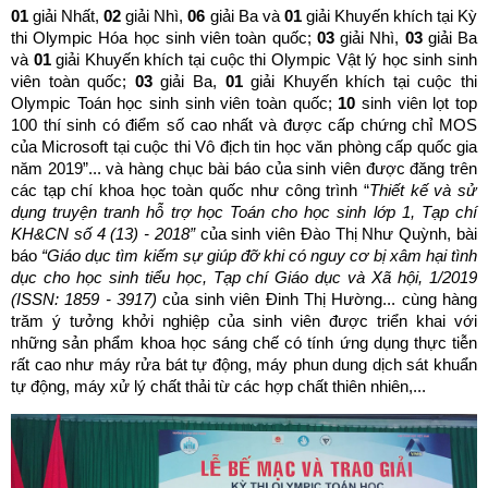
01
giải Nhất,
02
giải Nhì,
06
giải Ba và
01
giải Khuyến khích tại Kỳ
thi Olympic Hóa học sinh viên toàn quốc;
03
giải Nhì,
03
giải Ba
và
01
giải Khuyến khích tại cuộc thi Olympic Vật lý học sinh sinh
viên toàn quốc;
03
giải Ba,
01
giải Khuyến khích tại cuộc thi
Olympic Toán học sinh sinh viên toàn quốc;
10
sinh viên lọt top
100 thí sinh có điểm số cao nhất và được cấp chứng chỉ MOS
của Microsoft tại cuộc thi Vô địch tin học văn phòng cấp quốc gia
năm 2019”... và hàng chục bài báo của sinh viên được đăng trên
các tạp chí khoa học toàn quốc như công trình “
Thiết kế và sử
dụng truyện tranh hỗ trợ học Toán cho học sinh lớp 1, Tạp chí
KH&CN số 4 (13) - 2018”
của sinh viên Đào Thị Như Quỳnh, bài
báo
“Giáo dục tìm kiếm sự giúp đỡ khi có nguy cơ bị xâm hại tình
dục cho học sinh tiểu học, Tạp chí Giáo dục và Xã hội, 1/2019
(ISSN: 1859 - 3917)
của sinh viên Đinh Thị Hường... cùng hàng
trăm ý tưởng khởi nghiệp của sinh viên được triển khai với
những sản phẩm khoa học sáng chế có tính ứng dụng thực tiễn
rất cao như máy rửa bát tự động, máy phun dung dịch sát khuẩn
tự động, máy xử lý chất thải từ các hợp chất thiên nhiên,...