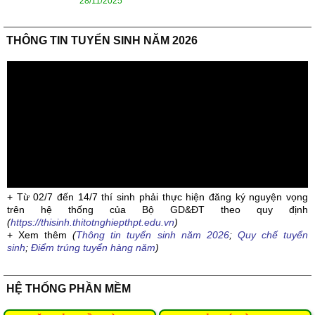
28/11/2025
THÔNG TIN TUYỂN SINH NĂM 2026
+ Từ 02/7 đến 14/7 thí sinh phải thực hiện đăng ký nguyện vọng
trên hệ thống của Bộ GD&ĐT theo quy định
(
https://thisinh.thitotnghiepthpt.edu.vn
)
+ Xem thêm
(
Thông tin tuyển sinh năm 2026
;
Quy chế tuyển
sinh
;
Điểm trúng tuyển hàng năm
)
HỆ THỐNG PHẦN MỀM