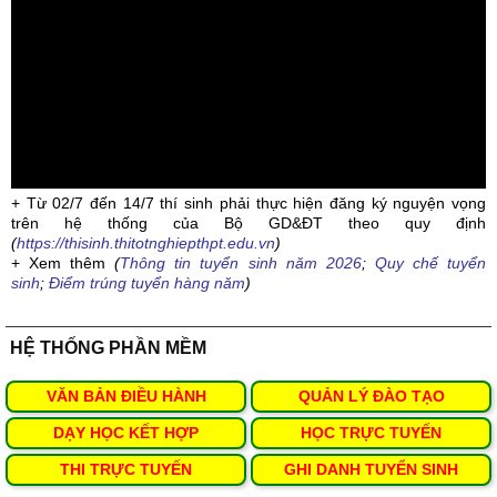
+ Từ 02/7 đến 14/7 thí sinh phải thực hiện đăng ký nguyện vọng
trên hệ thống của Bộ GD&ĐT theo quy định
(
https://thisinh.thitotnghiepthpt.edu.vn
)
+ Xem thêm
(
Thông tin tuyển sinh năm 2026
;
Quy chế tuyển
sinh
;
Điểm trúng tuyển hàng năm
)
HỆ THỐNG PHẦN MỀM
VĂN BẢN ĐIỀU HÀNH
QUẢN LÝ ĐÀO TẠO
DẠY HỌC KẾT HỢP
HỌC TRỰC TUYẾN
THI TRỰC TUYẾN
GHI DANH TUYỂN SINH