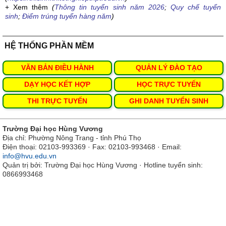
+ Xem thêm
(
Thông tin tuyển sinh năm 2026
;
Quy chế tuyển
sinh
;
Điểm trúng tuyển hàng năm
)
HỆ THỐNG PHẦN MỀM
VĂN BẢN ĐIỀU HÀNH
QUẢN LÝ ĐÀO TẠO
DẠY HỌC KẾT HỢP
HỌC TRỰC TUYẾN
THI TRỰC TUYẾN
GHI DANH TUYỂN SINH
Trường Đại học Hùng Vương
Địa chỉ: Phường Nông Trang - tỉnh Phú Thọ
Điện thoại: 02103-993369 · Fax: 02103-993468 · Email:
info@hvu.edu.vn
Quản trị bởi: Trường Đại học Hùng Vương · Hotline tuyển sinh:
0866993468