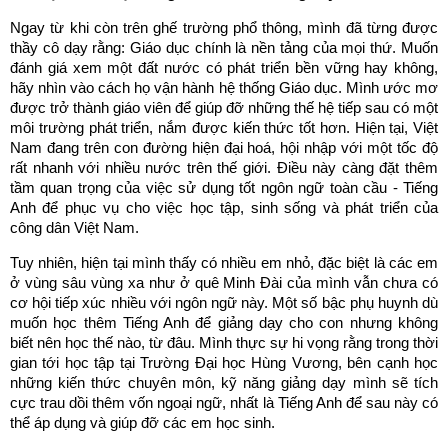
Ngay từ khi còn trên ghế trường phổ thông, mình đã từng được
thầy cô dạy rằng: Giáo dục chính là nền tảng của mọi thứ. Muốn
đánh giá xem một đất nước có phát triển bền vững hay không,
hãy nhìn vào cách họ vận hành hệ thống Giáo dục. Mình ước mơ
được trở thành giáo viên để giúp đỡ những thế hệ tiếp sau có một
môi trường phát triển, nắm được kiến thức tốt hơn. Hiện tại, Việt
Nam đang trên con đường hiện đại hoá, hội nhập với một tốc độ
rất nhanh với nhiều nước trên thế giới. Điều này càng đặt thêm
tầm quan trọng của việc sử dụng tốt ngôn ngữ toàn cầu - Tiếng
Anh để phục vụ cho việc học tập, sinh sống và phát triển của
công dân Việt Nam.
Tuy nhiên, hiện tại mình thấy có nhiều em nhỏ, đặc biệt là các em
ở vùng sâu vùng xa như ở quê Minh Đài của mình vẫn chưa có
cơ hội tiếp xúc nhiều với ngôn ngữ này. Một số bậc phụ huynh dù
muốn học thêm Tiếng Anh để giảng dạy cho con nhưng không
biết nên học thế nào, từ đâu. Mình thực sự hi vọng rằng trong thời
gian tới học tập tại Trường Đại học Hùng Vương, bên cạnh học
những kiến thức chuyên môn, kỹ năng giảng dạy mình sẽ tích
cực trau dồi thêm vốn ngoại ngữ, nhất là Tiếng Anh để sau này có
thể áp dụng và giúp đỡ các em học sinh.