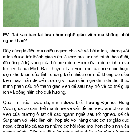
PV: Tại sao bạn lại lựa chọn nghề giáo viên mà không phải
nghề khác?
Đây cũng là điều mà nhiều người chia sẻ và hỏi mình, nhưng với
mình được trở thành giáo viên là ước mơ từ nhỏ mình theo đuổi,
đó cũng là kỳ vọng của bố mẹ mình. Hơn nữa, mình sinh ra và
lớn lên tại xã Minh Đài - huyện Tân Sơn, một xã miền núi thuộc
diện khó khăn của tỉnh, chứng kiến nhiều em nhỏ không có điều
kiện may mắn để đến trường vì hoàn cảnh gia đình đã thôi thúc
mình phấn đấu trở thành giáo viên để sau này trở về có thể giúp
ích và cống hiến cho quê hương.
Qua tìm hiểu trước đó, mình được biết Trường Đại học Hùng
Vương đã có cam kết mạnh mẽ về vấn đề tạo việc làm cho sinh
viên của trường ở tất cả các ngành nghề sau tốt nghiệp, kể cả
Sư phạm với việc liên kết, hợp tác với hàng chục cơ sở giáo dục
ngoài công lập đã tạo ra những cơ hội rộng mở hơn cho sinh viên
chúng mình. Điều đó đã giúp mình cảm thấy yên tâm và càng