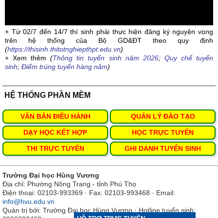
+ Từ 02/7 đến 14/7 thí sinh phải thực hiện đăng ký nguyện vọng
trên hệ thống của Bộ GD&ĐT theo quy định
(
https://thisinh.thitotnghiepthpt.edu.vn
)
+ Xem thêm
(
Thông tin tuyển sinh năm 2026
;
Quy chế tuyển
sinh
;
Điểm trúng tuyển hàng năm
)
HỆ THỐNG PHẦN MỀM
VĂN BẢN ĐIỀU HÀNH
QUẢN LÝ ĐÀO TẠO
DẠY HỌC KẾT HỢP
HỌC TRỰC TUYẾN
THI TRỰC TUYẾN
GHI DANH TUYỂN SINH
Trường Đại học Hùng Vương
Địa chỉ: Phường Nông Trang - tỉnh Phú Thọ
Điện thoại: 02103-993369 · Fax: 02103-993468 · Email:
info@hvu.edu.vn
Quản trị bởi: Trường Đại học Hùng Vương · Hotline tuyển sinh: