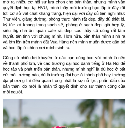
mở ra nhiều cơ hội sự lựa chọn cho bản thân, nhưng mình vẫn
quyết định học tại HVU, mình thấy môi trường học tập ở đây rất
tốt, cơ sở vật chất khang trang, hiện đại với đầy đủ tiện nghi như:
Thư viện, giảng đường, phòng thực hành rất đẹp, đầy đủ thiết bị,
ký túc xá khang trang sạch sẽ, phòng ở sạch đẹp, giá hợp lý,
siêu thị, nhà ăn, quán cafe rất đẹp, các thầy cô cũng rất tâm
huyết, tận tình với chúng mình. Hơn nữa, bản thân mình sinh ra
và lớn lên trên mảnh đất Vua Hùng nên mình muốn được gắn bó
và học tập ở chính nơi mình sinh ra.
Cũng có nhiều lời khuyên từ các bạn cùng học với mình là nên
về thành phố lớn, về các trường đại học danh tiếng ở Hà Nội để
học tập và phát triển bản thân, nhưng mình nghĩ là dù học ở bất
cứ môi trường nào, dù là trường đại học ở thành phố hay trường
địa phương thì điều quan trọng nhất là sự nỗ lực, phấn đấu của
bản thân, đó mới là nhân tố quyết định cho sự thành công của
mỗi người.