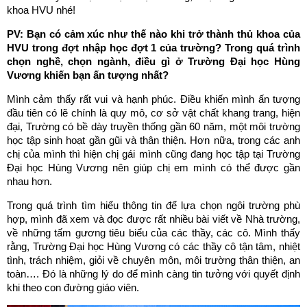
khoa HVU nhé!
PV: Bạn có cảm xúc như thế nào khi trở thành thủ khoa của
HVU trong đợt nhập học đợt 1 của trường?
Trong quá trình
chọn nghề, chọn ngành, điều gì ở Trường Đại học Hùng
Vương khiến bạn ấn tượng nhất?
Mình cảm thấy rất vui và hạnh phúc. Điều khiến mình ấn tượng
đầu tiên có lẽ chính là quy mô, cơ sở vật chất khang trang, hiện
đại, Trường có bề dày truyền thống gần 60 năm, một môi trường
học tập sinh hoạt gần gũi và thân thiện. Hơn nữa, trong các anh
chị của mình thì hiện chị gái mình cũng đang học tập tại Trường
Đại học Hùng Vương nên giúp chị em mình có thể được gần
nhau hơn.
Trong quá trình tìm hiểu thông tin để lựa chọn ngôi trường phù
hợp, mình đã xem và đọc được rất nhiều bài viết về Nhà trường,
về những tấm gương tiêu biểu của các thầy, các cô. Mình thấy
rằng, Trường Đại học Hùng Vương có các thầy cô tận tâm, nhiệt
tình, trách nhiệm, giỏi về chuyên môn, môi trường thân thiện, an
toàn…. Đó là những lý do để mình càng tin tưởng với quyết định
khi theo con đường giáo viên.