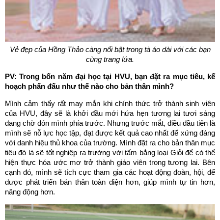
Vẻ đẹp của Hồng Thảo càng nổi bật trong tà áo dài với các bạn
cùng trang lứa.
PV: Trong bốn năm đại học tại HVU, bạn đặt ra mục tiêu, kế
hoạch phấn đấu như thế nào cho bản thân mình?
Mình cảm thấy rất may mắn khi chính thức trở thành sinh viên
của HVU, đây sẽ là khởi đầu mới hứa hẹn tương lai tươi sáng
đang chờ đón mình phía trước. Nhưng trước mắt, điều đầu tiên là
mình sẽ nỗ lực học tập, đạt được kết quả cao nhất để xứng đáng
với danh hiệu thủ khoa của trường. Mình đặt ra cho bản thân mục
tiêu đó là sẽ tốt nghiệp ra trường với tấm bằng loại Giỏi để có thể
hiện thực hóa ước mơ trở thành giáo viên trong tương lai. Bên
cạnh đó, mình sẽ tích cực tham gia các hoạt động đoàn, hội, để
được phát triển bản thân toàn diện hơn, giúp mình tự tin hơn,
năng động hơn.