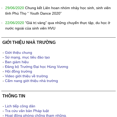
29/06/2020
Chung kết Liên hoan nhóm nhảy học sinh, sinh viên
tỉnh Phú Thọ “ Youth Dance 2020”
22/06/2020
“Giá trị vàng” qua những chuyến thực tập, du học ở
nước ngoài của sinh viên HVU
GIỚI THIỆU NHÀ TRƯỜNG
-
Giới thiệu chung
-
Sứ mạng, mục tiêu đào tạo
-
Ban giám hiệu
-
Đảng bộ Trường Đại học Hùng Vương
-
Hội đồng trường
-
Video giới thiệu về trường
-
Cẩm nang giới thiệu nhà trường
THÔNG TIN
-
Lịch tiếp công dân
-
Tra cứu văn bản Pháp luật
-
Hoạt động phòng chống tham nhũng.