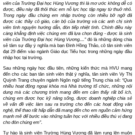
viên của Trường Đại học Hùng Vương thì là mơ ước không dễ có
được, điều này đã thôi thúc em nỗ lực học tập ngay từ thuở nhỏ.
Trong ngày đầu chúng em nhập trường còn nhiều bỡ ngỡ đã
được các thầy cô giáo, cán bộ của trường và các anh chị sinh
viên tình nguyện hướng dẫn, đón tiếp nhiệt tình. Chính điều này
càng khẳng định việc chúng em đã lựa chọn đúng - được là sinh
viên của Trường Đại học Hùng Vương....”
đó là những dòng chia
sẻ tâm sự đầy ý nghĩa mà bạn Đinh Hồng Thảo, cô tân sinh viên
đạt 29 điểm vào ngành Giáo dục Tiểu học trong những ngày đầu
nhập học tại trường.
Sau những ngày học đầu tiên, những kiến thức mà HVU mang
đến cho các bạn tân sinh viên thật ý nghĩa, tân sinh viên Vy Thị
Quỳnh Trang chuyên ngành Ngôn ngữ tiếng Trung chia sẻ:
“Qua
nhiều hoạt động ngoại khóa mà Nhà trường tổ chức, những nội
dung mà các chương trình mang đến em cảm thấy rất bổ ích,
chúng em được học kỹ năng sống, được doanh nghiệp chia sẻ
về vấn đề việc làm sau ra trường cho đến các hoạt động văn
nghệ, thể thao rất hấp dẫn đã mang đến cho em nguồn cảm hứng
mạnh mẽ để bước vào những tuần học với nhiều điều thú vị đang
cho đón chúng em”
.
Tự hào là sinh viên Trường Hùng Vương đã làm rung lên muôn