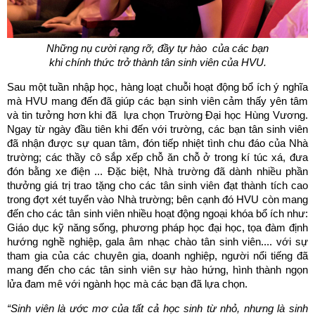
Những nụ cười rạng rỡ, đầy tự hào của các bạn
khi chính thức trở thành tân sinh viên của HVU.
Sau một tuần nhập học, hàng loạt chuỗi hoạt động bổ ích ý nghĩa
mà HVU mang đến đã giúp các bạn sinh viên cảm thấy yên tâm
và tin tưởng hơn khi đã lựa chọn Trường Đại học Hùng Vương.
Ngay từ ngày đầu tiên khi đến với trường, các bạn tân sinh viên
đã nhận được sự quan tâm, đón tiếp nhiệt tình chu đáo của Nhà
trường; các thầy cô sắp xếp chỗ ăn chỗ ở trong kí túc xá, đưa
đón bằng xe điện ... Đặc biệt, Nhà trường đã dành nhiều phần
thưởng giá trị trao tặng cho các tân sinh viên đạt thành tích cao
trong đợt xét tuyển vào Nhà trường; bên cạnh đó HVU còn mang
đến cho các tân sinh viên nhiều hoạt động ngoại khóa bổ ích như:
Giáo dục kỹ năng sống, phương pháp học đại học, tọa đàm định
hướng nghề nghiệp, gala âm nhạc chào tân sinh viên.... với sự
tham gia của các chuyên gia, doanh nghiệp, người nổi tiếng đã
mang đến cho các tân sinh viên sự hào hứng, hình thành ngọn
lửa đam mê với ngành học mà các bạn đã lựa chọn.
“Sinh viên là ước mơ của tất cả học sinh từ nhỏ, nhưng là sinh