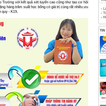
ào Trường với kết quả xét tuyển cao cũng như tạo cơ hội
g hàng trăm suất học bổng có giá trị cùng rất nhiều ưu
-
L
h quy - K19.
-
T
-
H
TIN