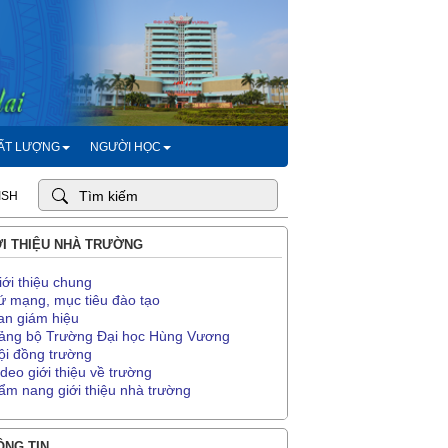
HẤT LƯỢNG
NGƯỜI HỌC
ISH
I THIỆU NHÀ TRƯỜNG
iới thiệu chung
ứ mạng, mục tiêu đào tạo
an giám hiệu
ảng bộ Trường Đại học Hùng Vương
ội đồng trường
ideo giới thiệu về trường
ẩm nang giới thiệu nhà trường
NG TIN