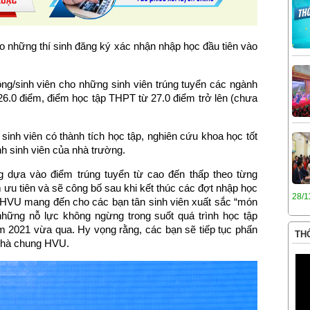
những thí sinh đăng ký xác nhận nhập học đầu tiên vào
ng/sinh viên cho những sinh viên trúng tuyển các ngành
26.0 điểm, điểm học tập THPT từ 27.0 điểm trở lên (chưa
inh viên có thành tích học tập, nghiên cứu khoa học tốt
h sinh viên của nhà trường.
 dựa vào điểm trúng tuyển từ cao đến thấp theo từng
ưu tiên và sẽ công bố sau khi kết thúc các đợt nhập học
28/1
, HVU mang đến cho các bạn tân sinh viên xuất sắc “món
 những nỗ lực không ngừng trong suốt quá trình học tập
m 2021 vừa qua. Hy vọng rằng, các bạn sẽ tiếp tục phấn
THÔ
i nhà chung HVU.