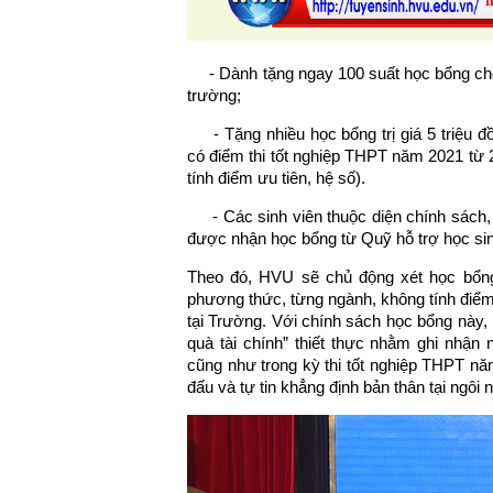
- Dành tặng ngay 100 suất học bổng cho 
trường;
- Tặng nhiều học bổng trị giá 5 triệu đồ
có điểm thi tốt nghiệp THPT năm 2021 từ 
tính điểm ưu tiên, hệ số).
- Các sinh viên thuộc diện chính sách, s
được nhận học bổng từ Quỹ hỗ trợ học sin
Theo đó, HVU sẽ chủ động xét học bổng
phương thức, từng ngành, không tính điểm 
tại Trường. Với chính sách học bổng này
quà tài chính” thiết thực nhằm ghi nhận
cũng như trong kỳ thi tốt nghiệp THPT nă
đấu và tự tin khẳng định bản thân tại ngô