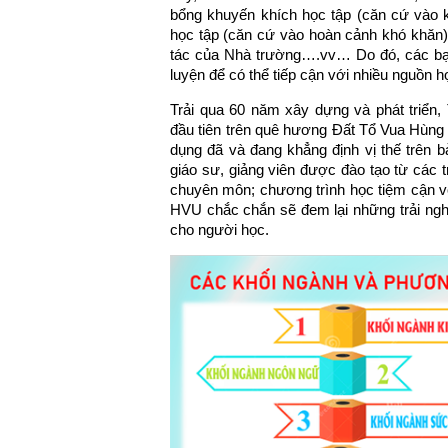
bổng khuyến khích học tập (căn cứ vào kế
học tập (căn cứ vào hoàn cảnh khó khăn)
tác của Nhà trường….vv… Do đó, các bạn
luyện để có thể tiếp cận với nhiều nguồn họ
Trải qua 60 năm xây dựng và phát triển
đầu tiên trên quê hương Đất Tổ Vua Hùng 
dụng đã và đang khẳng định vị thế trên 
giáo sư, giảng viên được đào tạo từ các t
chuyên môn; chương trình học tiệm cận vớ
HVU chắc chắn sẽ đem lại những trải nghi
cho người học.