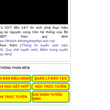
Từ 02/7 đến 14/7 thí sinh phải thực hiện
ng ký nguyện vọng trên hệ thống của Bộ
D&ĐT theo quy định
tps://thisinh.thitotnghiepthpt.edu.vn
)
Xem thêm
(
Thông tin tuyển sinh năm
26
;
Quy chế tuyển sinh
;
Điểm trúng tuyển
ng năm
)
THỐNG PHẦN MỀM
N BẢN ĐIỀU HÀNH
QUẢN LÝ ĐÀO TẠO
ẠY HỌC KẾT HỢP
HỌC TRỰC TUYẾN
GHI DANH TUYỂN
HI TRỰC TUYẾN
SINH