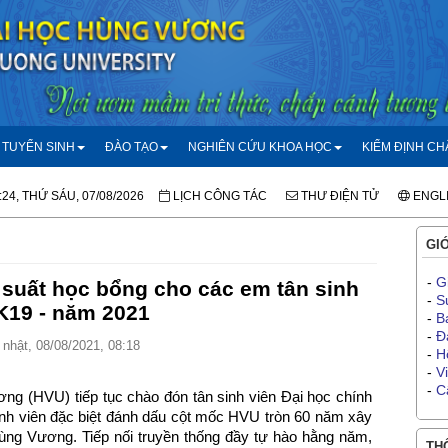
TUYỂN SINH
ĐÀO TẠO
NGHIÊN CỨU KHOA HỌC
KIỂM ĐỊNH C
:24, THỨ SÁU, 07/08/2026
LỊCH CÔNG TÁC
THƯ ĐIỆN TỬ
ENGL
GIỚ
-
G
suất học bổng cho các em tân sinh
-
S
K19 - năm 2021
-
B
-
Đ
nhật, 08/08/2021, 08:18
-
H
-
V
-
C
ng (HVU) tiếp tục chào đón tân sinh viên Đại học chính
sinh viên đặc biệt đánh dấu cột mốc HVU tròn 60 năm xây
ùng Vương. Tiếp nối truyền thống đầy tự hào hằng năm,
THÔ