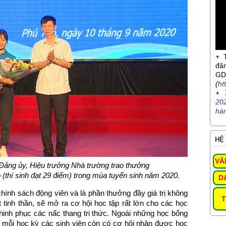
+ 
đă
G
(
ht
+ 
20
hà
HỆ 
VĂ
 Đảng ủy, Hiệu trưởng Nhà trường
trao thưởng
 (thí sinh đạt 29 điểm) trong mùa tuyển sinh năm 2020.
D
ính sách động viên và là phần thưởng đầy giá trị không
T
 tinh thần, sẽ mở ra cơ hội học tập rất lớn cho các học
hinh phục các nấc thang tri thức. Ngoài những học bổng
o mỗi học kỳ các sinh viên còn có cơ hội nhận được học