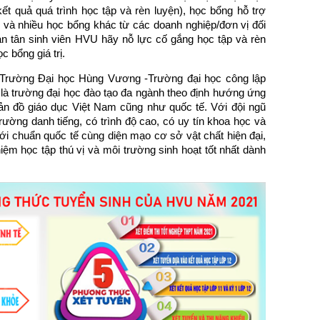
t quả quá trình học tập và rèn luyện), học bổng hỗ trợ
 và nhiều học bổng khác từ các doanh nghiệp/đơn vị đối
 tân sinh viên HVU hãy nỗ lực cố gắng học tập và rèn
c bổng giá trị.
, Trường Đại học Hùng Vương -Trường đại học công lập
là trường đại học đào tạo đa ngành theo định hướng ứng
bản đồ giáo dục Việt Nam cũng như quốc tế. Với đội ngũ
rường danh tiếng, có trình độ cao, có uy tín khoa học và
i chuẩn quốc tế cùng diện mạo cơ sở vật chất hiện đại,
ệm học tập thú vị và môi trường sinh hoạt tốt nhất dành