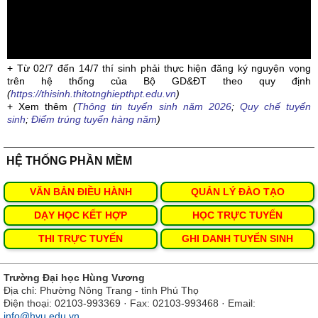
+ Từ 02/7 đến 14/7 thí sinh phải thực hiện đăng ký nguyện vọng
trên hệ thống của Bộ GD&ĐT theo quy định
(
https://thisinh.thitotnghiepthpt.edu.vn
)
+ Xem thêm
(
Thông tin tuyển sinh năm 2026
;
Quy chế tuyển
sinh
;
Điểm trúng tuyển hàng năm
)
HỆ THỐNG PHẦN MỀM
VĂN BẢN ĐIỀU HÀNH
QUẢN LÝ ĐÀO TẠO
DẠY HỌC KẾT HỢP
HỌC TRỰC TUYẾN
THI TRỰC TUYẾN
GHI DANH TUYỂN SINH
Trường Đại học Hùng Vương
Địa chỉ: Phường Nông Trang - tỉnh Phú Thọ
Điện thoại: 02103-993369 · Fax: 02103-993468 · Email:
info@hvu.edu.vn