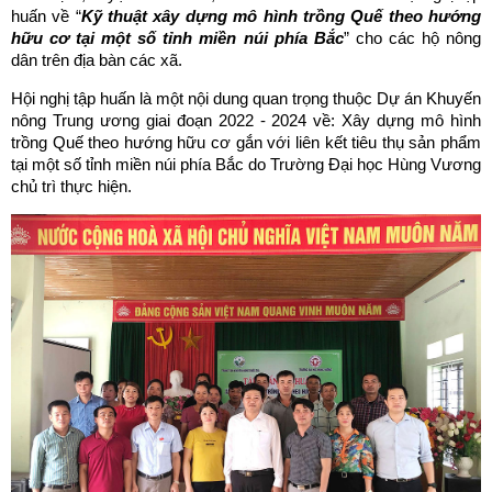
huấn về “
K
ỹ thu
ật xây d
ựng mô hình tr
ồng Qu
ế theo hư
ớng
h
ữu cơ t
ại m
ột s
ố t
ỉnh mi
ền núi phía B
ắc
” cho các hộ nông
dân trên địa bàn các xã.
Hội nghị tập huấn là một nội dung quan trọng thuộc Dự án Khuyến
nông Trung ương giai đoạn 2022 - 2024 về: Xây dựng mô hình
trồng Quế theo hướng hữu cơ gắn với liên kết tiêu thụ sản phẩm
tại một số tỉnh miền núi phía Bắc do Trường Đại học Hùng Vương
chủ trì thực hiện.