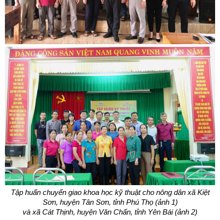
T
ậ
p hu
ấ
n chuy
ể
n giao khoa h
ọ
c k
ỹ
thu
ậ
t cho nông dân xã Ki
ệ
t
Sơn, huy
ệ
n Tân Sơn, t
ỉ
nh Phú Th
ọ
(
ả
nh 1)
và xã Cát Th
ị
nh, huy
ệ
n Văn Ch
ấ
n, t
ỉ
nh Yên Bái (
ả
nh 2)