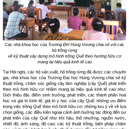
Các nhà khoa h
ọ
c c
ủ
a Trư
ờ
ng ĐH Hùng Vương chia s
ẻ
v
ớ
i các
h
ộ
tr
ồ
ng r
ừ
ng
v
ề
k
ỹ
thu
ậ
t
xây d
ự
ng mô hình tr
ồ
ng Qu
ế
theo hư
ớ
ng h
ữ
u cơ
mang l
ạ
i hi
ệ
u qu
ả
kinh t
ế
cao
Tại Hội nghị, các hộ sản xuất, hộ trồng rừng đã được các chuyên
gia, nhà khoa học của Trường Đại học Hùng Vương chia sẻ kỹ
thuật trồng, chăm sóc giống cây lâm nghiệp (cây Quế) phát triển
theo mô hình hữu cơ nhằm mang lại hiệu quả kinh tế cao như:
Giới thiệu đặc điểm sinh trưởng, phát triển, các thành phần hoá
học và giá trị kinh tế, giá trị y học của cây Quế; những ưu điểm
trong việc trồng Quế theo mô hình hữu cơ; những lưu ý về về lựa
chọn giống, các điều kiện ngoại cảnh ảnh hưởng tác động đến sự
phát triển của cây Quế như khí hậu, thổ nhưỡng, nguồn nước,
nhiệt độ, ánh sáng, độ cao; các kỹ thuật trồng, biện pháp chăm