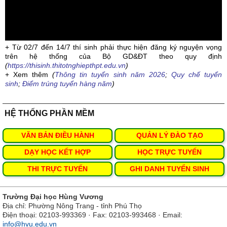
+ Từ 02/7 đến 14/7 thí sinh phải thực hiện đăng ký nguyện vọng
trên hệ thống của Bộ GD&ĐT theo quy định
(
https://thisinh.thitotnghiepthpt.edu.vn
)
+ Xem thêm
(
Thông tin tuyển sinh năm 2026
;
Quy chế tuyển
sinh
;
Điểm trúng tuyển hàng năm
)
HỆ THỐNG PHẦN MỀM
VĂN BẢN ĐIỀU HÀNH
QUẢN LÝ ĐÀO TẠO
DẠY HỌC KẾT HỢP
HỌC TRỰC TUYẾN
THI TRỰC TUYẾN
GHI DANH TUYỂN SINH
Trường Đại học Hùng Vương
Địa chỉ: Phường Nông Trang - tỉnh Phú Thọ
Điện thoại: 02103-993369 · Fax: 02103-993468 · Email:
info@hvu.edu.vn