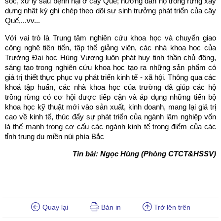
sóc, xử lý sâu bệnh hại ở cây Quế; hướng dẫn hộ trồng rừng xây
dựng nhật ký ghi chép theo dõi sự sinh trưởng phát triển của cây
Quế,...vv...
Với vai trò là Trung tâm nghiên cứu khoa học và chuyển giao
công nghệ tiên tiến, tập thể giảng viên, các nhà khoa học của
Trường Đại học Hùng Vương luôn phát huy tinh thần chủ động,
sáng tạo trong nghiên cứu khoa học tạo ra những sản phẩm có
giá trị thiết thực phục vụ phát triển kinh tế - xã hội. Thông qua các
khoá tập huấn, các nhà khoa học của trường đã giúp các hộ
trồng rừng có cơ hội được tiếp cận và áp dụng những tiến bộ
khoa học kỹ thuật mới vào sản xuất, kinh doanh, mang lại giá trị
cao về kinh tế, thúc đẩy sự phát triển của ngành lâm nghiệp vốn
là thế mạnh trong cơ cấu các ngành kinh tế trọng điểm của các
tỉnh trung du miền núi phía Bắc
Tin bài: Ng
ọc Hùng (Phòng CTCT&HSSV)
Quay lại
Bản in
Trở lên trên