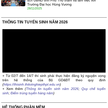
tịch UBND tỉnh Phú Thọ thăm và làm việc với
Trường Đại học Hùng Vương
28/11/2025
THÔNG TIN TUYỂN SINH NĂM 2026
+ Từ 02/7 đến 14/7 thí sinh phải thực hiện đăng ký nguyện vọng
trên hệ thống của Bộ GD&ĐT theo quy định
(
https://thisinh.thitotnghiepthpt.edu.vn
)
+ Xem thêm
(
Thông tin tuyển sinh năm 2026
;
Quy chế tuyển
sinh
;
Điểm trúng tuyển hàng năm
)
HỆ THỐNG PHẦN MỀM