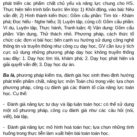
phát triển các phẩm chất chủ yếu và năng lực chung cho HS.
Thực hiện tiến trình bốn bước lên lớp: 1) Khởi động, vào bài: Nêu
vấn đề; 2) Hình thành kiến thức: Gồm cấu phần: Tìm tòi - Khám
phá; Đọc hiểu - Nghe hiểu; 3) Luyện tập, củng cố: Gồm cấu phần:
Ví dụ, Luyện tập, Thực hành, Tranh luận; 4) Vận dụng: Gồm cấu
phần: Vận dụng, Thử thách nhỏ. Phương pháp, cách thức tổ
chức các đợn vị bài học: bên cạnh xu hướng sử dụng công nghệ
thông tin và truyền thông như công cụ dạy học, GV cần lưu ý tích
cực sử dụng những phương pháp dạy học không truyền thống
sau đây: 1. Dạy học tìm tòi, khám phá; 2. Dạy học phát hiện và
giải quyết vấn đề; 3. Dạy học dự án.
Ba là,
phương pháp kiểm tra, đánh giá học sinh theo định hướng
phát triển phẩm chất, năng lực môn Toán chú trọng việc lựa chọn
phương pháp, công cụ đánh giá các thành tố của năng lực toán
học. Cụ thể:
- Đánh giá năng lực tư duy và lập luận toán học: có thể sử dụng
một số phương pháp, công cụ đánh giá như các câu hỏi (nói,
viết), bài tập,
- Đánh giá năng lực mô hình hoá toán học: lựa chọn những tình
huống trong thực tiễn làm xuất hiện bài toán toán học.