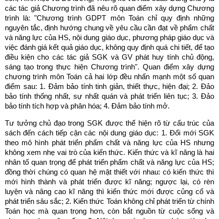
các tác giả Chương trình đã nêu rõ quan điểm xây dựng Chương
trình là: "Chương trình GDPT môn Toán chỉ quy định những
nguyên tắc, định hướng chung về yêu cầu cần đạt về phẩm chất
và năng lực của HS, nội dung giáo dục, phương pháp giáo dục và
việc đánh giá kết quả giáo dục, không quy định quá chi tiết, để tạo
điều kiện cho các tác giả SGK và GV phát huy tính chủ động,
sáng tạo trong thực hiện Chương trình". Quan điểm xây dựng
chương trình môn Toán cả hai lớp đều nhấn mạnh một số quan
điểm sau: 1. Đảm bảo tính tinh giản, thiết thực, hiện đại; 2. Đảo
bảo tính thống nhất, sự nhất quán và phát triển liên tục; 3. Đảo
bảo tính tích hợp và phân hóa; 4. Đảm bảo tính mở.
Tư tưởng chủ đạo trong SGK được thể hiện rõ từ cấu trúc của
sách đến cách tiếp cận các nội dung giáo dục: 1. Đổi mới SGK
theo mô hình phát triển phẩm chất và năng lực của HS nhưng
không xem nhẹ vai trò của kiến thức. Kiến thức và kĩ năng là hai
nhân tố quan trọng để phát triển phẩm chất và năng lực của HS;
đồng thời chúng có quan hệ mật thiết với nhau: có kiến thức thì
mới hình thành và phát triển được kĩ năng; ngược lại, có rèn
luyện và nâng cao kĩ năng thì kiến thức mới được củng cố và
phát triển sâu sắc; 2. Kiến thức Toán không chỉ phát triển từ chính
Toán học mà quan trọng hơn, còn bắt nguồn từ cuộc sống và