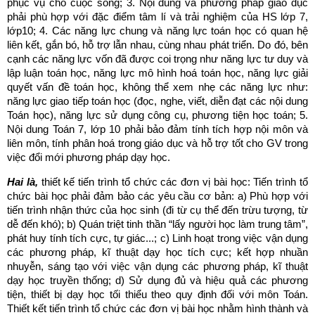
phục vụ cho cuộc sống; 3. Nội dung và phương pháp giáo dục
phải phù hợp với đặc điểm tâm lí và trải nghiệm của HS lớp 7,
lớp10; 4. Các năng lực chung và năng lực toán học có quan hệ
liên kết, gắn bó, hỗ trợ lẫn nhau, cùng nhau phát triển. Do đó, bên
cạnh các năng lực vốn đã được coi trọng như năng lực tư duy và
lập luận toán học, năng lực mô hình hoá toán học, năng lực giải
quyết vấn đề toán học, không thể xem nhẹ các năng lực như:
năng lực giao tiếp toán học (đọc, nghe, viết, diễn đạt các nội dung
Toán học), năng lực sử dụng công cụ, phương tiện học toán; 5.
Nội dung Toán 7, lớp 10 phải bảo đảm tính tích hợp nội môn và
liên môn, tính phân hoá trong giáo dục và hỗ trợ tốt cho GV trong
việc đổi mới phương pháp dạy học.
Hai là,
thiết kế tiến trình tổ chức các đơn vị bài học: Tiến trình tổ
chức bài học phải đảm bảo các yêu cầu cơ bản: a) Phù hợp với
tiến trình nhận thức của học sinh (đi từ cụ thể đến trừu tượng, từ
dễ đến khó); b) Quán triệt tinh thần “lấy người học làm trung tâm”,
phát huy tính tích cực, tự giác...; c) Linh hoạt trong việc vận dụng
các phương pháp, kĩ thuật dạy học tích cực; kết hợp nhuần
nhuyễn, sáng tạo với việc vận dụng các phương pháp, kĩ thuật
dạy học truyền thống; d) Sử dụng đủ và hiệu quả các phương
tiện, thiết bị dạy học tối thiểu theo quy định đối với môn Toán.
Thiết kết tiến trình tổ chức các đơn vị bài học nhằm hình thành và