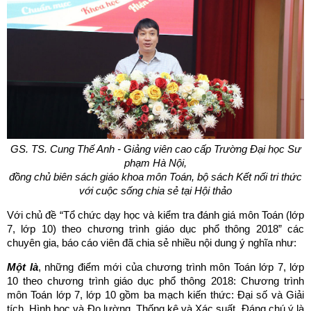
GS. TS. Cung Thế Anh - Giảng viên cao cấp Trường Đại học Sư
phạm Hà Nội,
đồng chủ biên sách giáo khoa môn Toán, bộ sách Kết nối tri thức
với cuộc sống chia sẻ tại Hội thảo
Với chủ đề “Tổ chức dạy học và kiểm tra đánh giá môn Toán (lớp
7, lớp 10) theo chương trình giáo dục phổ thông 2018” các
chuyên gia, báo cáo viên đã chia sẻ nhiều nội dung ý nghĩa như:
Một là
, những điểm mới của chương trình môn Toán lớp 7, lớp
10 theo chương trình giáo dục phổ thông 2018: Chương trình
môn Toán lớp 7, lớp 10 gồm ba mạch kiến thức: Đại số và Giải
tích, Hình học và Đo lường, Thống kê và Xác suất. Đáng chú ý là