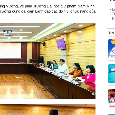
Hùng Vương, về phía Trường Đại học Sư phạm Nam Ninh,
-
L
trưởng cùng đại diện Lãnh đạo các đơn vị chức năng của
-
T
-
H
TIN