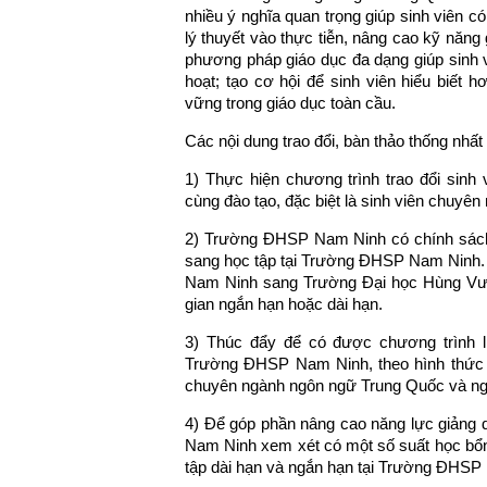
nhiều ý nghĩa quan trọng giúp sinh viên c
lý thuyết vào thực tiễn, nâng cao kỹ năng
phương pháp giáo dục đa dạng giúp sinh vi
hoạt; tạo cơ hội để sinh viên hiểu biết 
vững trong giáo dục toàn cầu.
Các nội dung trao đổi, bàn thảo thống nhất 
1) Thực hiện chương trình trao đổi sinh
cùng đào tạo, đặc biệt là sinh viên chuy
2) Trường ĐHSP Nam Ninh có chính sách
sang học tập tại Trường ĐHSP Nam Ninh.
Nam Ninh sang Trường Đại học Hùng Vươn
gian ngắn hạn hoặc dài hạn.
3) Thúc đẩy để có được chương trình 
Trường ĐHSP Nam Ninh, theo hình thức 2
chuyên ngành ngôn ngữ Trung Quốc và ng
4) Để góp phần nâng cao năng lực giảng
Nam Ninh xem xét có một số suất học bổ
tập dài hạn và ngắn hạn tại Trường ĐHSP