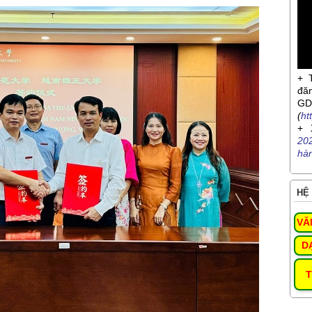
+ 
đă
G
(
ht
+ 
20
hà
HỆ 
VĂ
D
T