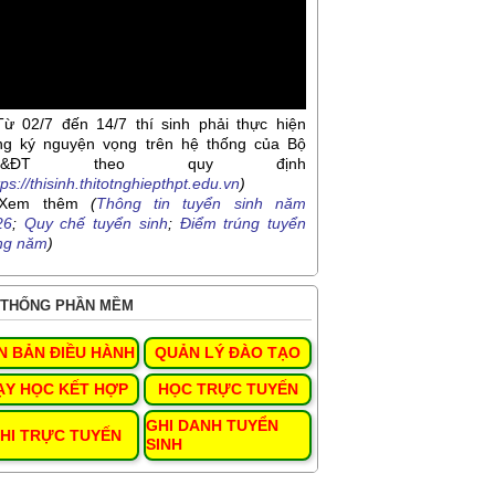
Từ 02/7 đến 14/7 thí sinh phải thực hiện
ng ký nguyện vọng trên hệ thống của Bộ
D&ĐT theo quy định
tps://thisinh.thitotnghiepthpt.edu.vn
)
Xem thêm
(
Thông tin tuyển sinh năm
26
;
Quy chế tuyển sinh
;
Điểm trúng tuyển
ng năm
)
THỐNG PHẦN MỀM
N BẢN ĐIỀU HÀNH
QUẢN LÝ ĐÀO TẠO
ẠY HỌC KẾT HỢP
HỌC TRỰC TUYẾN
GHI DANH TUYỂN
HI TRỰC TUYẾN
SINH