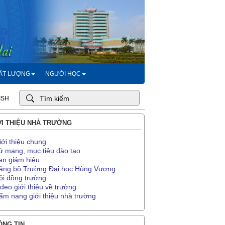
HẤT LƯỢNG
NGƯỜI HỌC
ISH
I THIỆU NHÀ TRƯỜNG
iới thiệu chung
ứ mạng, mục tiêu đào tạo
an giám hiệu
ảng bộ Trường Đại học Hùng Vương
ội đồng trường
ideo giới thiệu về trường
ẩm nang giới thiệu nhà trường
NG TIN