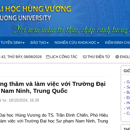
TUYỂN SINH
ĐÀO TẠO
NGHIÊN CỨU KHOA HỌC
KIỂM ĐỊNH C
:42, THỨ BẢY, 08/08/2026
LỊCH CÔNG TÁC
THƯ ĐIỆN TỬ
ENGL
GIỚ
-
G
g thăm và làm việc với Trường Đại
-
S
 Nam Ninh, Trung Quốc
-
B
-
Đ
 tư, 16/10/2024, 16:28
-
H
-
V
-
C
Đại học Hùng Vương do TS. Trần Đình Chiến, Phó Hiệu
làm việc với Trường Đại học Sư phạm Nam Ninh, Trung
THÔ