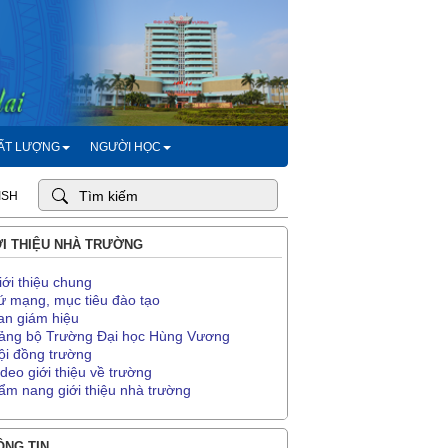
HẤT LƯỢNG
NGƯỜI HỌC
ISH
I THIỆU NHÀ TRƯỜNG
iới thiệu chung
ứ mạng, mục tiêu đào tạo
an giám hiệu
ảng bộ Trường Đại học Hùng Vương
ội đồng trường
ideo giới thiệu về trường
ẩm nang giới thiệu nhà trường
NG TIN