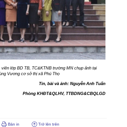
ọc viên lớp BD TB, TC&KTNB trường MN chụp ảnh tại
ùng Vương cơ sở thị xã Phú Thọ
Tin, bài và ảnh: Nguyễn Anh Tuấn
Phòng KHĐT&QLHV, TTBDNG&CBQLGD
Bản in
Trở lên trên