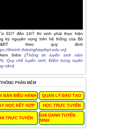
Từ 02/7 đến 14/7 thí sinh phải thực hiện
ng ký nguyện vọng trên hệ thống của Bộ
D&ĐT theo quy định
tps://thisinh.thitotnghiepthpt.edu.vn
)
Xem thêm
(
Thông tin tuyển sinh năm
26
;
Quy chế tuyển sinh
;
Điểm trúng tuyển
ng năm
)
THỐNG PHẦN MỀM
N BẢN ĐIỀU HÀNH
QUẢN LÝ ĐÀO TẠO
ẠY HỌC KẾT HỢP
HỌC TRỰC TUYẾN
GHI DANH TUYỂN
HI TRỰC TUYẾN
SINH