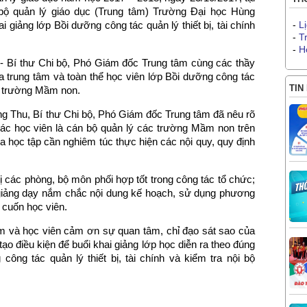
ộ quản lý giáo dục (Trung tâm) Trường Đại học Hùng
 giảng lớp Bồi dưỡng công tác quản lý thiết bị, tài chính
-
L
-
T
-
H
 - Bí thư Chi bộ, Phó Giám đốc Trung tâm cùng các thầy
a trung tâm và toàn thể học viên lớp Bồi dưỡng công tác
TIN
 bộ trường Mầm non.
ng Thu, Bí thư Chi bộ, Phó Giám đốc Trung tâm đã nêu rõ
các học viên là cán bộ quản lý các trường Mầm non trên
ia học tập cần nghiêm túc thực hiện các nội quy, quy định
các phòng, bộ môn phối hợp tốt trong công tác tổ chức;
 giảng dạy nắm chắc nội dung kế hoạch, sử dụng phương
 cuốn học viên.
m và học viên cảm ơn sự quan tâm, chỉ đạo sát sao của
 điều kiện để buổi khai giảng lớp học diễn ra theo đúng
công tác quản lý thiết bị, tài chính và kiểm tra nội bộ