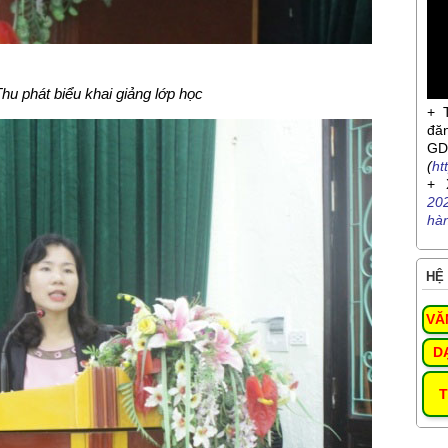
u phát biểu khai giảng lớp học
+ 
đă
G
(
ht
+ 
20
hà
HỆ 
VĂ
D
T