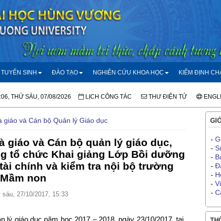
TUYỂN SINH
ĐÀO TẠO
NGHIÊN CỨU KHOA HỌC
KIỂM ĐỊNH C
:06, THỨ SÁU, 07/08/2026
LỊCH CÔNG TÁC
THƯ ĐIỆN TỬ
ENGL
 giáo và Cán bộ Quản lý Giáo dục
GIỚ
-
G
 giáo và Cán bộ quản lý giáo dục,
-
S
g tổ chức Khai giảng Lớp Bồi dưỡng
-
B
 tài chính và kiểm tra nội bộ trường
-
Đ
-
H
Mầm non
-
V
-
C
sáu, 27/10/2017, 15:33
 lý giáo dục năm học 2017 – 2018, ngày 23/10/2017, tại
THÔ