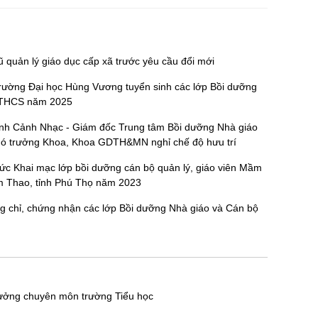
 quản lý giáo dục cấp xã trước yêu cầu đổi mới
ng Đại học Hùng Vương tuyển sinh các lớp Bồi dưỡng
, THCS năm 2025
inh Cảnh Nhạc - Giám đốc Trung tâm Bồi dưỡng Nhà giáo
hó trưởng Khoa, Khoa GDTH&MN nghỉ chế độ hưu trí
c Khai mạc lớp bồi dưỡng cán bộ quản lý, giáo viên Mầm
m Thao, tỉnh Phú Thọ năm 2023
g chỉ, chứng nhận các lớp Bồi dưỡng Nhà giáo và Cán bộ
rưởng chuyên môn trường Tiểu học