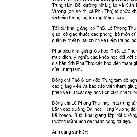
Trung tâm Bồi dưỡng Nhà giáo và Cán b
Vương (cơ sở thị xã Phú Thọ) tổ chức khai
và kiểm tra nội bộ trường Mầm non.
Tới dự khai giảng, có ThS. Lê Phong Thu
giáo, cô giáo thuộc các phòng, bộ môn củ
quản lý thiết bị, tài chính và kiểm tra nội
Phát biểu khai giảng lớp học, ThS. Lê Pho
mục đích, ý nghĩa của khóa học đối với 
địa bàn tỉnh Phú Thọ; các học viên tham g
của Trung tâm.
Đồng chí Phó Giám đốc Trung tâm đề nghị 
các giảng viên và báo cáo viên tham gia
pháp và kĩ thuật dạy học tích cực nhằm lôi
Đồng chí Lê Phong Thu thay mặt trung tâ
Lãnh đạo trường Đại học Hùng Vương đã tạo
kế hoạch. Buổi khai giảng lớp bồi dưỡng 
trường Mầm non đã thành công tốt đẹp.
Ảnh cùng sự kiện: