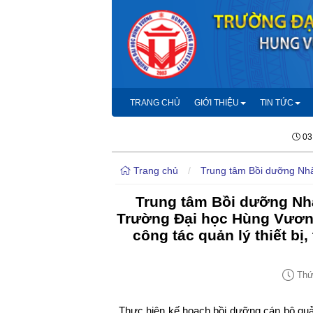
TRANG CHỦ
GIỚI THIỆU
TIN TỨC
03
Trang chủ
/
Trung tâm Bồi dưỡng Nhà
Trung tâm Bồi dưỡng Nhà
Trường Đại học Hùng Vươn
công tác quản lý thiết bị,
Thứ 
Thực hiện kế hoạch bồi dưỡng cán bộ quản