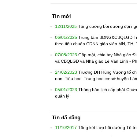
Tin mới
12/11/2025
Tăng cường bồi dưỡng đội ngũ
06/01/2025
Trung tâm BDNG&CBQLGD Trườ
theo tiêu chuẩn CDNN giáo viên MN, TH
07/08/2023
Gặp mặt, chia tay Nhà giáo Đ
và CBQLGD và Nhà giáo Lê Văn Lĩnh - P
24/02/2023
Trường ĐH Hùng Vương tổ chứ
non, Tiểu học, Trung học cơ sở huyện Lâ
05/01/2023
Thông báo lịch cấp phát Chứn
quản lý
Tin đã đăng
11/10/2017
Tổng kết Lớp bồi dưỡng Tổ t