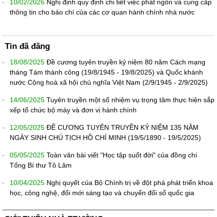
10/02/2026
Nghị định quy định chi tiết việc phát ngôn và cung cấp
thông tin cho báo chí của các cơ quan hành chính nhà nước
Tin đã đăng
18/08/2025
Đề cương tuyên truyền kỷ niệm 80 năm Cách mạng
tháng Tám thành công (19/8/1945 - 19/8/2025) và Quốc khánh
nước Cộng hoà xã hội chủ nghĩa Việt Nam (2/9/1945 - 2/9/2025)
14/06/2025
Tuyên truyền một số nhiệm vụ trọng tâm thực hiện sắp
xếp tổ chức bộ máy và đơn vị hành chính
12/05/2025
ĐỀ CƯƠNG TUYÊN TRUYỀN KỶ NIỆM 135 NĂM
NGÀY SINH CHỦ TỊCH HỒ CHÍ MINH (19/5/1890 - 19/5/2025)
05/05/2025
Toàn văn bài viết "Học tập suốt đời" của đồng chí
Tổng Bí thư Tô Lâm
10/04/2025
Nghị quyết của Bộ Chính trị về đột phá phát triển khoa
học, công nghệ, đổi mới sáng tạo và chuyển đổi số quốc gia