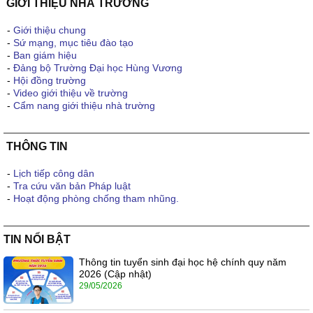
GIỚI THIỆU NHÀ TRƯỜNG
-
Giới thiệu chung
-
Sứ mạng, mục tiêu đào tạo
-
Ban giám hiệu
-
Đảng bộ Trường Đại học Hùng Vương
-
Hội đồng trường
-
Video giới thiệu về trường
-
Cẩm nang giới thiệu nhà trường
THÔNG TIN
-
Lịch tiếp công dân
-
Tra cứu văn bản Pháp luật
-
Hoạt động phòng chống tham nhũng.
TIN NỔI BẬT
Thông tin tuyển sinh đại học hệ chính quy năm
2026 (Cập nhật)
29/05/2026