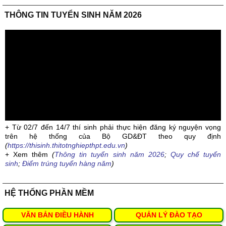
THÔNG TIN TUYỂN SINH NĂM 2026
+ Từ 02/7 đến 14/7 thí sinh phải thực hiện đăng ký nguyện vọng
trên hệ thống của Bộ GD&ĐT theo quy định
(
https://thisinh.thitotnghiepthpt.edu.vn
)
+ Xem thêm
(
Thông tin tuyển sinh năm 2026
;
Quy chế tuyển
sinh
;
Điểm trúng tuyển hàng năm
)
HỆ THỐNG PHẦN MỀM
VĂN BẢN ĐIỀU HÀNH
QUẢN LÝ ĐÀO TẠO