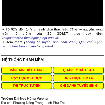
+ Từ 02/7 đến 14/7 thí sinh phải thực hiện đăng ký nguyện vọng
trên hệ thống của Bộ GD&ĐT theo quy định
(
https://thisinh.thitotnghiepthpt.edu.vn
)
+ Xem thêm
(
Thông tin tuyển sinh năm 2026
;
Quy chế tuyển
sinh
;
Điểm trúng tuyển hàng năm
)
HỆ THỐNG PHẦN MỀM
VĂN BẢN ĐIỀU HÀNH
QUẢN LÝ ĐÀO TẠO
DẠY HỌC KẾT HỢP
HỌC TRỰC TUYẾN
THI TRỰC TUYẾN
GHI DANH TUYỂN SINH
Trường Đại học Hùng Vương
Địa chỉ: Phường Nông Trang - tỉnh Phú Thọ