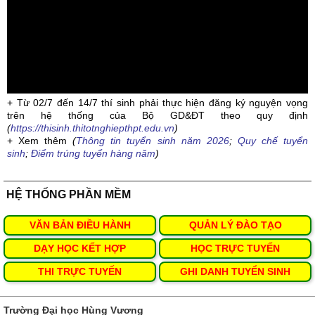
+ Từ 02/7 đến 14/7 thí sinh phải thực hiện đăng ký nguyện vọng
trên hệ thống của Bộ GD&ĐT theo quy định
(
https://thisinh.thitotnghiepthpt.edu.vn
)
+ Xem thêm
(
Thông tin tuyển sinh năm 2026
;
Quy chế tuyển
sinh
;
Điểm trúng tuyển hàng năm
)
HỆ THỐNG PHẦN MỀM
VĂN BẢN ĐIỀU HÀNH
QUẢN LÝ ĐÀO TẠO
DẠY HỌC KẾT HỢP
HỌC TRỰC TUYẾN
THI TRỰC TUYẾN
GHI DANH TUYỂN SINH
Trường Đại học Hùng Vương