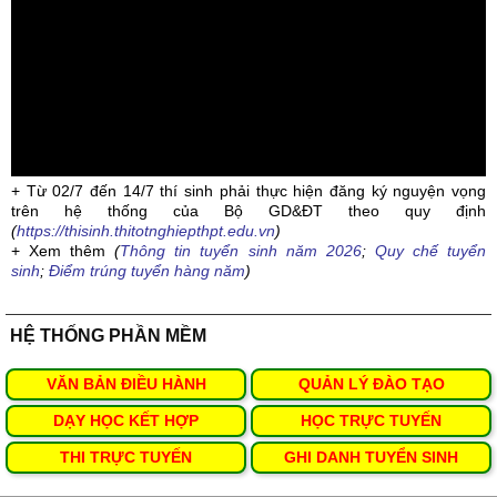
+ Từ 02/7 đến 14/7 thí sinh phải thực hiện đăng ký nguyện vọng
trên hệ thống của Bộ GD&ĐT theo quy định
(
https://thisinh.thitotnghiepthpt.edu.vn
)
+ Xem thêm
(
Thông tin tuyển sinh năm 2026
;
Quy chế tuyển
sinh
;
Điểm trúng tuyển hàng năm
)
HỆ THỐNG PHẦN MỀM
VĂN BẢN ĐIỀU HÀNH
QUẢN LÝ ĐÀO TẠO
DẠY HỌC KẾT HỢP
HỌC TRỰC TUYẾN
THI TRỰC TUYẾN
GHI DANH TUYỂN SINH