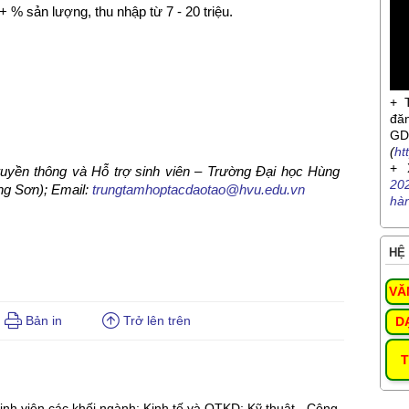
 % sản lượng, thu nhập từ 7 - 20 triệu.
+ 
đă
G
(
ht
+ 
uyền thông và Hỗ trợ sinh viên – Trường Đại học Hùng
20
ng Sơn);
Email:
trungtamhoptacdaotao@hvu.edu.vn
hà
HỆ 
VĂ
Bản in
Trở lên trên
D
T
inh viên các khối ngành: Kinh tế và QTKD; Kỹ thuật - Công