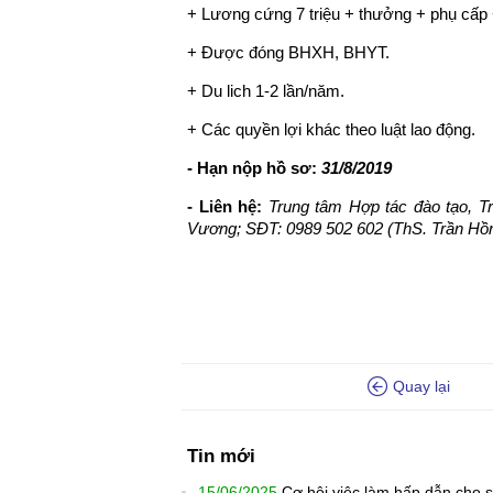
+ Lương cứng 7 triệu + thưởng + phụ cấp +
+ Được đóng BHXH, BHYT.
+ Du lich 1-2 lần/năm.
+ Các quyền lợi khác theo luật lao động.
- Hạn nộp hồ sơ:
31/8/2019
-
Liên hệ:
Trung tâm Hợp tác đào tạo, Tr
Vương; SĐT: 0989 502 602 (ThS. Trần Hồ
Quay lại
Tin mới
15/06/2025
Cơ hội việc làm hấp dẫn cho s