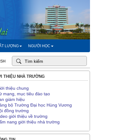
HẤT LƯỢNG
NGƯỜI HỌC
ISH
I THIỆU NHÀ TRƯỜNG
iới thiệu chung
ứ mạng, mục tiêu đào tạo
an giám hiệu
ảng bộ Trường Đại học Hùng Vương
ội đồng trường
ideo giới thiệu về trường
ẩm nang giới thiệu nhà trường
NG TIN