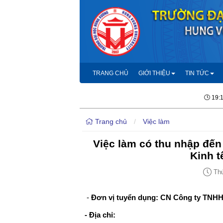
TRANG CHỦ
GIỚI THIỆU
TIN TỨC
19:
Trang chủ
/
Việc làm
Việc làm có thu nhập đến 
Kinh t
Thứ
-
Đơn vị tuyển dụng:
CN Công ty TNHH 
- Địa chỉ: