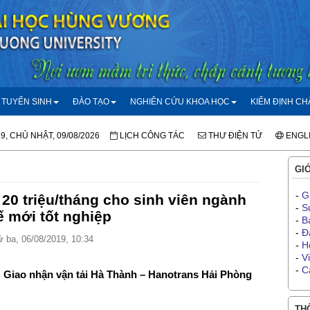
TUYỂN SINH
ĐÀO TẠO
NGHIÊN CỨU KHOA HỌC
KIỂM ĐỊNH C
19, CHỦ NHẬT, 09/08/2026
LỊCH CÔNG TÁC
THƯ ĐIỆN TỬ
ENGL
GIỚ
-
G
20 triệu/tháng cho sinh viên ngành
-
S
ế mới tốt nghiệp
-
B
-
Đ
 ba, 06/08/2019, 10:34
-
H
-
V
-
C
Giao nhận vận tải Hà Thành – Hanotrans Hải Phòng
THÔ