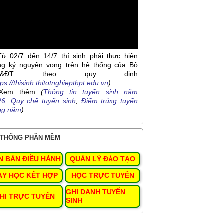
Từ 02/7 đến 14/7 thí sinh phải thực hiện
ng ký nguyện vọng trên hệ thống của Bộ
D&ĐT theo quy định
tps://thisinh.thitotnghiepthpt.edu.vn
)
Xem thêm
(
Thông tin tuyển sinh năm
26
;
Quy chế tuyển sinh
;
Điểm trúng tuyển
ng năm
)
THỐNG PHẦN MỀM
N BẢN ĐIỀU HÀNH
QUẢN LÝ ĐÀO TẠO
ẠY HỌC KẾT HỢP
HỌC TRỰC TUYẾN
GHI DANH TUYỂN
HI TRỰC TUYẾN
SINH