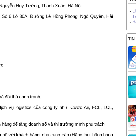
1 Nguyễn Huy Tưởng, Thanh Xuân, Hà Nội .
-
L
, Số 6 Lô 30A, Đường Lê Hồng Phong, Ngô Quyền, Hải
-
T
-
H
TIN
ức
và đối thủ cạnh tranh.
ch vụ logistics của công ty như: Cước Air, FCL, LCL,
 hàng để tăng doanh số và thị trường mình phụ trách.
an hệ với khách hàng, nhà cung cấp (Hãng tàu, hãng hàng