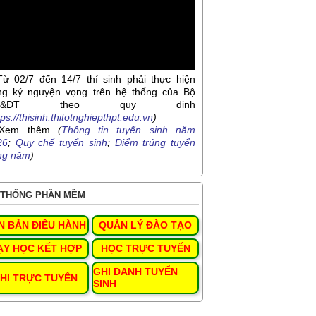
Từ 02/7 đến 14/7 thí sinh phải thực hiện
ng ký nguyện vọng trên hệ thống của Bộ
D&ĐT theo quy định
tps://thisinh.thitotnghiepthpt.edu.vn
)
Xem thêm
(
Thông tin tuyển sinh năm
26
;
Quy chế tuyển sinh
;
Điểm trúng tuyển
ng năm
)
THỐNG PHẦN MỀM
N BẢN ĐIỀU HÀNH
QUẢN LÝ ĐÀO TẠO
ẠY HỌC KẾT HỢP
HỌC TRỰC TUYẾN
GHI DANH TUYỂN
HI TRỰC TUYẾN
SINH