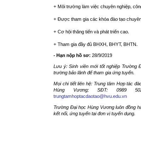
+ Môi trường làm việc chuyên nghiệp, công
+ Được tham gia các khóa đào tạo chuyê
+ Cơ hội thăng tiến và phát triển cao.
+ Tham gia đầy đủ BHXH, BHYT, BHTN.
- Hạn nộp hồ sơ:
28/9/2019
Lưu ý: Sinh viên mới tốt nghiệp Trườn
trường bảo lãnh để tham gia ứng tuyển.
Mọi chi tiết liên hệ: Trung tâm Hợp tác đ
Hùng Vương; SĐT: 0989 5
trungtamhoptacdaotao@hvu.edu.vn
Trường Đại học Hùng Vương luôn đồng hành,
kết nối, ứng tuyển tại đơn vị tuyển dụng.