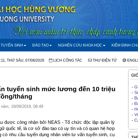
TUYỂN SINH
ĐÀO TẠO
NGHIÊN CỨU KHOA HỌC
KIỂM ĐỊNH C
:11, THỨ SÁU, 07/08/2026
LỊCH CÔNG TÁC
THƯ ĐIỆN TỬ
ENGL
GIỚ
-
G
n tuyển sinh mức lương đến 10 triệu
-
S
đồng/tháng
-
B
-
Đ
năm, 19/09/2019, 08:49
-
H
-
V
-
C
cầu được công nhận bởi NEAS - Tổ chức độc lập quản lý
ữ quốc tế, là cơ sở đào tạo có uy tín và có quan hệ hợp
có nhu cầu tuyển dụng nhân viên tư vấn tuyển sinh, cụ
THÔ