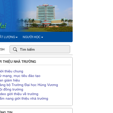
HẤT LƯỢNG
NGƯỜI HỌC
ISH
I THIỆU NHÀ TRƯỜNG
iới thiệu chung
ứ mạng, mục tiêu đào tạo
an giám hiệu
ảng bộ Trường Đại học Hùng Vương
ội đồng trường
ideo giới thiệu về trường
ẩm nang giới thiệu nhà trường
NG TIN