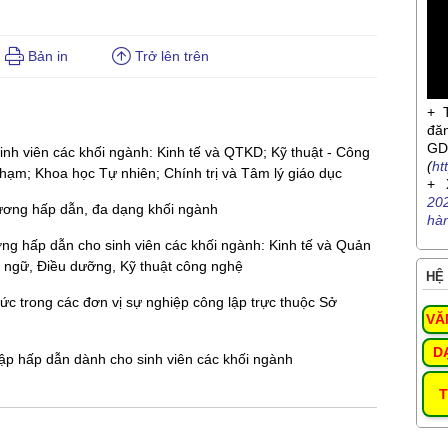
Bản in
Trở lên trên
+ 
đă
G
inh viên các khối ngành: Kinh tế và QTKD; Kỹ thuật - Công
(
ht
hạm; Khoa học Tự nhiên; Chính trị và Tâm lý giáo dục
+ 
20
 lương hấp dẫn, đa dạng khối ngành
hà
ương hấp dẫn cho sinh viên các khối ngành: Kinh tế và Quản
 ngữ, Điều dưỡng, Kỹ thuật công nghệ
HỆ 
c trong các đơn vị sự nghiệp công lập trực thuộc Sở
VĂ
D
nhập hấp dẫn dành cho sinh viên các khối ngành
T