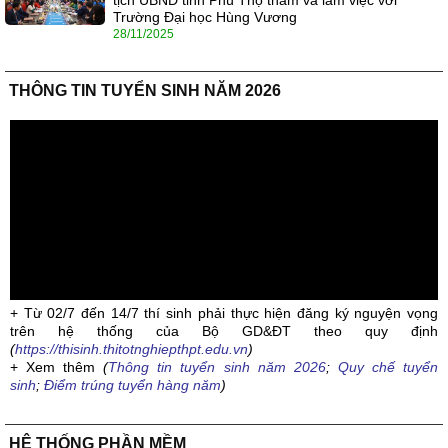
tịch UBND tỉnh Phú Thọ thăm và làm việc với
Trường Đại học Hùng Vương
28/11/2025
THÔNG TIN TUYỂN SINH NĂM 2026
+ Từ 02/7 đến 14/7 thí sinh phải thực hiện đăng ký nguyện vọng
trên hệ thống của Bộ GD&ĐT theo quy định
(
https://thisinh.thitotnghiepthpt.edu.vn
)
+ Xem thêm
(
Thông tin tuyển sinh năm 2026
;
Quy chế tuyển
sinh
;
Điểm trúng tuyển hàng năm
)
HỆ THỐNG PHẦN MỀM