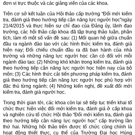
đơn vị trực thuộc và các giảng viên của các khoa.
Trên cơ sở kết luận của Hội thảo cấp trường “Đổi mới kiểm
tra, đánh giá theo hướng tiếp cận năng lực người học”ngày
21/4/2015 và thực hiện sự chỉ đạo của Đảng ủy, lãnh đạo
trường, các hội thảo cấp khoa đã tập trung thảo luận, phân
tích, làm rõ một số vấn đề sau: (1) Mối quan hệ giữa chuẩn
đầu ra ngành đào tạo với các hình thức kiểm tra, đánh giá
hiện nay; Đối chiếu chuẩn đầu ra đã ban hành của nhà
trường và những năng lực người học cần có đối với mỗi
ngành đào tạo; (2) Những khó khăn trong kiểm tra, đánh giá
theo hướng tiếp cận năng lực người học hiện nay của bộ
môn; (3) Các hình thức cải tiến phương pháp kiểm tra, đánh
giá theo hướng tiếp cận năng lực người học phù hợp với
đặc thù từng ngành; (4) Những kiến nghị, đề xuất đổi mới
kiểm tra, đánh giá người học.
Trong thời gian tới, các khoa còn lại sẽ tiếp tục triển khai tổ
chức thực hiện việc đổi mới kiểm tra, đánh giá ở cấp khoa
và nghiên cứu tổ chức Hội thảo “Đổi mới kiểm tra, đánh giá
theo hướng tiếp cận năng lực người học” cấp trường lần
thứ hai. Những hội thảo trên được tổ chức cũng chính là
hoạt động thiết thực, cụ thể của Trường Đại học Hùng