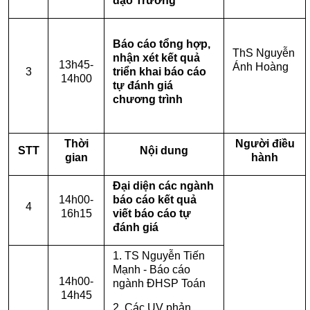
đạo Trường
Báo cáo tổng hợp,
ThS Nguyễn
nhận xét kết quả
13h45-
Ánh Hoàng
3
triển khai báo cáo
14h00
tự đánh giá
chương trình
Thời
Người điều
STT
Nội dung
gian
hành
Đại diện các ngành
14h00-
báo cáo kết quả
4
16h15
viết báo cáo tự
đánh giá
1. TS Nguyễn Tiến
Mạnh - Báo cáo
14h00-
ngành ĐHSP Toán
14h45
2. Các UV phản