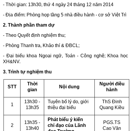
- Thời gian: 13h30, thứ 4 ngày 24 tháng 12 năm 2014
- Địa điểm: Phòng họp tầng 5 nhà điều hành - cơ sở Việt Trì
2. Thành phần tham dự
- Theo Quyết định nghiệm thu;
- Phòng Thanh tra, Khảo thí & ĐBCL;
- Đại biểu khoa Ngoại ngữ, Toán - Công nghệ; Khoa học
XH&NV.
3. Trình tự nghiệm thu
Thời
Người điều
STT
Nội dung
gian
hành
13h30 -
Tuyên bố lý do, giới
ThS Đinh
1
13h35
thiệu đại biểu
Quang Kiều
Phát biểu ý kiến
13h35 -
PGS.TS
2
chỉ đạo của Lãnh
13h40
Cao Văn