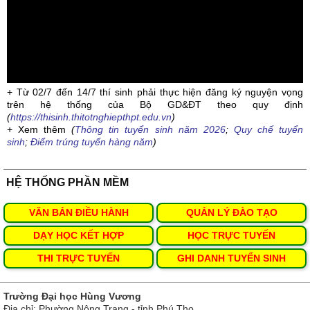
+ Từ 02/7 đến 14/7 thí sinh phải thực hiện đăng ký nguyện vọng
trên hệ thống của Bộ GD&ĐT theo quy định
(
https://thisinh.thitotnghiepthpt.edu.vn
)
+ Xem thêm
(
Thông tin tuyển sinh năm 2026
;
Quy chế tuyển
sinh
;
Điểm trúng tuyển hàng năm
)
HỆ THỐNG PHẦN MỀM
VĂN BẢN ĐIỀU HÀNH
QUẢN LÝ ĐÀO TẠO
DẠY HỌC KẾT HỢP
HỌC TRỰC TUYẾN
THI TRỰC TUYẾN
GHI DANH TUYỂN SINH
Trường Đại học Hùng Vương
Địa chỉ: Phường Nông Trang - tỉnh Phú Thọ