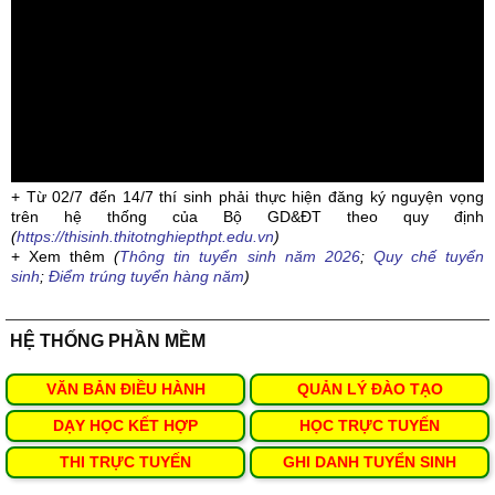
+ Từ 02/7 đến 14/7 thí sinh phải thực hiện đăng ký nguyện vọng
trên hệ thống của Bộ GD&ĐT theo quy định
(
https://thisinh.thitotnghiepthpt.edu.vn
)
+ Xem thêm
(
Thông tin tuyển sinh năm 2026
;
Quy chế tuyển
sinh
;
Điểm trúng tuyển hàng năm
)
HỆ THỐNG PHẦN MỀM
VĂN BẢN ĐIỀU HÀNH
QUẢN LÝ ĐÀO TẠO
DẠY HỌC KẾT HỢP
HỌC TRỰC TUYẾN
THI TRỰC TUYẾN
GHI DANH TUYỂN SINH