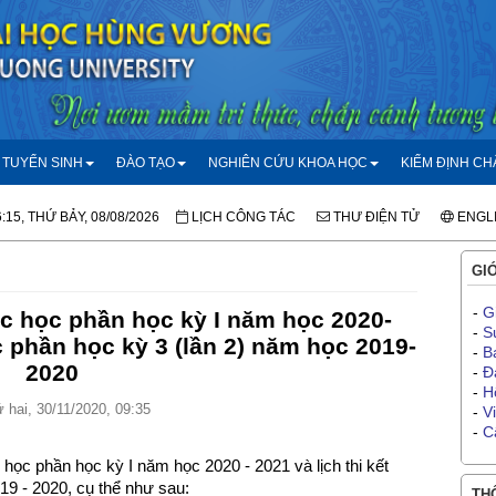
TUYỂN SINH
ĐÀO TẠO
NGHIÊN CỨU KHOA HỌC
KIỂM ĐỊNH C
:15, THỨ BẢY, 08/08/2026
LỊCH CÔNG TÁC
THƯ ĐIỆN TỬ
ENGL
GIỚ
-
G
húc học phần học kỳ I năm học 2020-
-
S
ọc phần học kỳ 3 (lần 2) năm học 2019-
-
B
2020
-
Đ
-
H
 hai, 30/11/2020, 09:35
-
V
-
C
 học phần học kỳ I năm học 2020 - 2021 và lịch thi kết
19 - 2020, cụ thể như sau:
THÔ