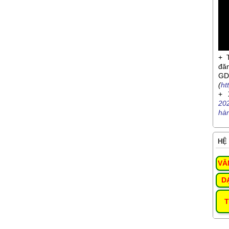
+ 
đă
G
(
ht
+ 
20
hà
HỆ 
VĂ
D
T