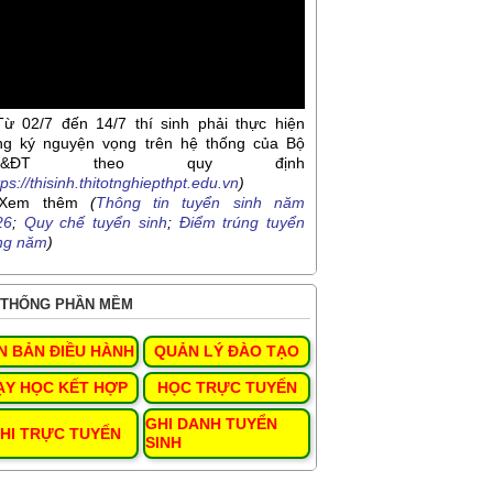
Từ 02/7 đến 14/7 thí sinh phải thực hiện
ng ký nguyện vọng trên hệ thống của Bộ
D&ĐT theo quy định
tps://thisinh.thitotnghiepthpt.edu.vn
)
Xem thêm
(
Thông tin tuyển sinh năm
26
;
Quy chế tuyển sinh
;
Điểm trúng tuyển
ng năm
)
THỐNG PHẦN MỀM
N BẢN ĐIỀU HÀNH
QUẢN LÝ ĐÀO TẠO
ẠY HỌC KẾT HỢP
HỌC TRỰC TUYẾN
GHI DANH TUYỂN
HI TRỰC TUYẾN
SINH