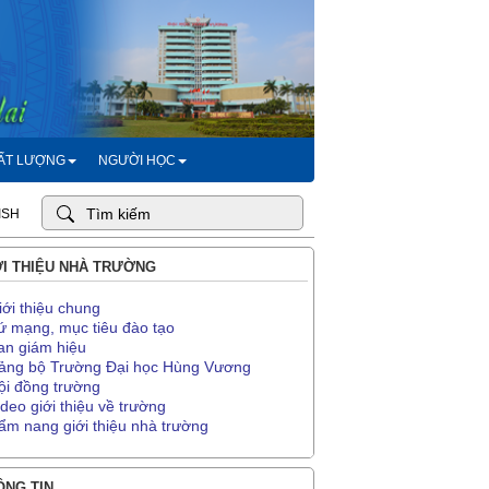
HẤT LƯỢNG
NGƯỜI HỌC
ISH
I THIỆU NHÀ TRƯỜNG
iới thiệu chung
ứ mạng, mục tiêu đào tạo
an giám hiệu
ảng bộ Trường Đại học Hùng Vương
ội đồng trường
ideo giới thiệu về trường
ẩm nang giới thiệu nhà trường
NG TIN