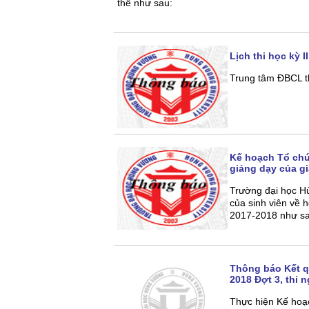
thể như sau:
Lịch thi học kỳ 
Trung tâm ĐBCL th
Kế hoạch Tổ chức
giảng dạy của g
Trường đại học Hù
của sinh viên về 
2017-2018 như sa
Thông báo Kết q
2018 Đợt 3, thi 
Thực hiện Kế hoạ