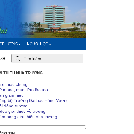
HẤT LƯỢNG
NGƯỜI HỌC
ISH
I THIỆU NHÀ TRƯỜNG
iới thiệu chung
ứ mạng, mục tiêu đào tạo
an giám hiệu
ảng bộ Trường Đại học Hùng Vương
ội đồng trường
ideo giới thiệu về trường
ẩm nang giới thiệu nhà trường
NG TIN