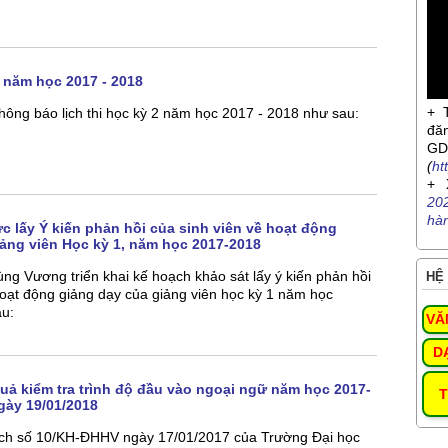
II năm học 2017 - 2018
+ 
ông báo lịch thi học kỳ 2 năm học 2017 - 2018 như sau:
đă
G
(
ht
+ 
20
hà
 lấy Ý kiến phản hồi của sinh viên về hoạt động
iảng viên Học kỳ 1, năm học 2017-2018
ng Vương triển khai kế hoạch khảo sát lấy ý kiến phản hồi
HỆ 
hoạt động giảng dạy của giảng viên học kỳ 1 năm học
u:
VĂ
D
uả kiểm tra trình độ đầu vào ngoại ngữ năm học 2017-
T
ngày 19/01/2018
ch số 10/KH-ĐHHV ngày 17/01/2017 của Trường Đại học