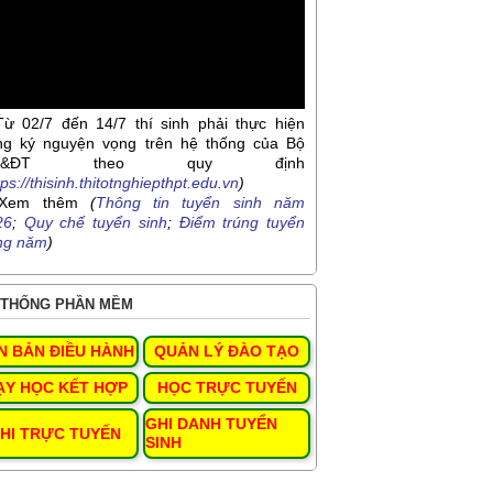
Từ 02/7 đến 14/7 thí sinh phải thực hiện
ng ký nguyện vọng trên hệ thống của Bộ
D&ĐT theo quy định
tps://thisinh.thitotnghiepthpt.edu.vn
)
Xem thêm
(
Thông tin tuyển sinh năm
26
;
Quy chế tuyển sinh
;
Điểm trúng tuyển
ng năm
)
THỐNG PHẦN MỀM
N BẢN ĐIỀU HÀNH
QUẢN LÝ ĐÀO TẠO
ẠY HỌC KẾT HỢP
HỌC TRỰC TUYẾN
GHI DANH TUYỂN
HI TRỰC TUYẾN
SINH