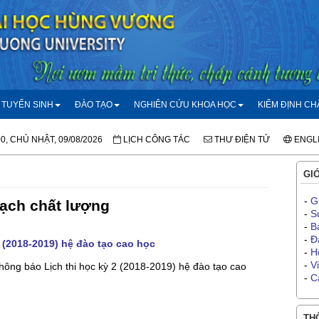
TUYỂN SINH
ĐÀO TẠO
NGHIÊN CỨU KHOA HỌC
KIỂM ĐỊNH C
00, CHỦ NHẬT, 09/08/2026
LỊCH CÔNG TÁC
THƯ ĐIỆN TỬ
ENGL
GIỚ
-
G
ạch chất lượng
-
S
-
B
-
Đ
2 (2018-2019) hệ đào tạo cao học
-
H
-
V
ông báo Lịch thi học kỳ 2 (2018-2019) hệ đào tạo cao
-
C
THÔ